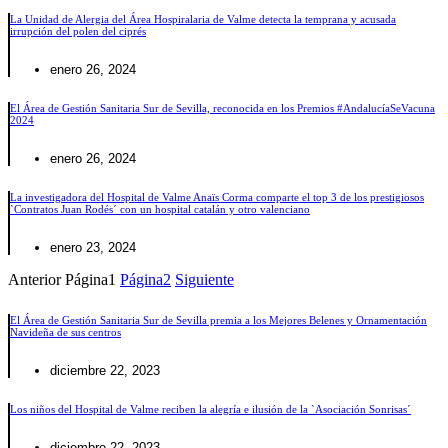
La Unidad de Alergia del Área Hospiralaria de Valme detecta la temprana y acusada
irrupción del polen del ciprés
enero 26, 2024
El Área de Gestión Sanitaria Sur de Sevilla, reconocida en los Premios #AndalucíaSeVacuna
2024
enero 26, 2024
La investigadora del Hospital de Valme Anaïs Corma comparte el top 3 de los prestigiosos
`Contratos Juan Rodés´ con un hospital catalán y otro valenciano
enero 23, 2024
Anterior
Página
1
Página
2
Siguiente
El Área de Gestión Sanitaria Sur de Sevilla premia a los Mejores Belenes y Ornamentación
Navideña de sus centros
diciembre 22, 2023
Los niños del Hospital de Valme reciben la alegría e ilusión de la `Asociación Sonrisas´
diciembre 22, 2023