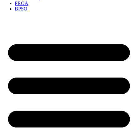
PROA
BPSO