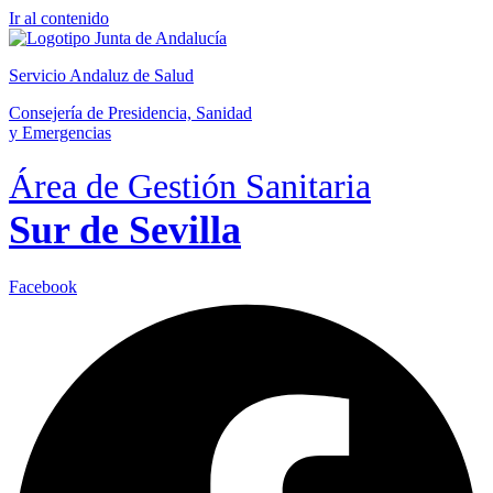
Ir al contenido
Servicio Andaluz de Salud
Consejería de Presidencia, Sanidad
y Emergencias
Área de Gestión Sanitaria
Sur de Sevilla
Facebook