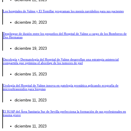
Los hospitales de Valme y El Tomillar programan los menús navideños para sus pacientes
diciembre 20, 2023
Despliegue de ilusión entre los pequeños del Hospital de Valme a cargo de los Bomberos de
Dos Hermanas
diciembre 19, 2023
Oncología y Dermatología del Hospital de Valme desarrollan una estrategia asistencial
compartida que optimiza el abordaje de los tumores de piel
diciembre 15, 2023
Urología del Hospital de Valme innova en patología prostática aplicando ecografía de
microultrasonidos para biopsias
diciembre 11, 2023
El SUAP del Área Sanitaria Sur de Sevilla perfecciona la formación de sus profesionales en
trauma grave
diciembre 11, 2023