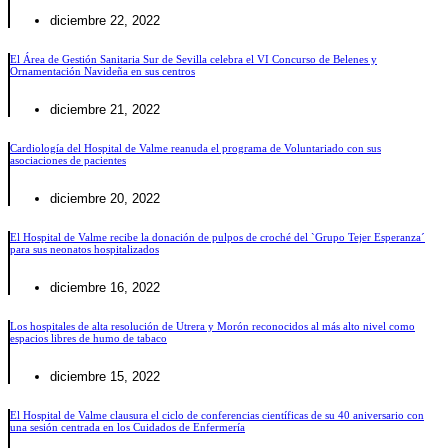
diciembre 22, 2022
El Área de Gestión Sanitaria Sur de Sevilla celebra el VI Concurso de Belenes y
Ornamentación Navideña en sus centros
diciembre 21, 2022
Cardiología del Hospital de Valme reanuda el programa de Voluntariado con sus
asociaciones de pacientes
diciembre 20, 2022
El Hospital de Valme recibe la donación de pulpos de croché del `Grupo Tejer Esperanza´
para sus neonatos hospitalizados
diciembre 16, 2022
Los hospitales de alta resolución de Utrera y Morón reconocidos al más alto nivel como
espacios libres de humo de tabaco
diciembre 15, 2022
El Hospital de Valme clausura el ciclo de conferencias científicas de su 40 aniversario con
una sesión centrada en los Cuidados de Enfermería