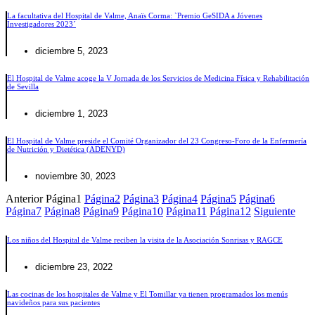
La facultativa del Hospital de Valme, Anaïs Corma: `Premio GeSIDA a Jóvenes
Investigadores 2023´
diciembre 5, 2023
El Hospital de Valme acoge la V Jornada de los Servicios de Medicina Física y Rehabilitación
de Sevilla
diciembre 1, 2023
El Hospital de Valme preside el Comité Organizador del 23 Congreso-Foro de la Enfermería
de Nutrición y Dietética (ADENYD)
noviembre 30, 2023
Anterior
Página
1
Página
2
Página
3
Página
4
Página
5
Página
6
Página
7
Página
8
Página
9
Página
10
Página
11
Página
12
Siguiente
Los niños del Hospital de Valme reciben la visita de la Asociación Sonrisas y RAGCE
diciembre 23, 2022
Las cocinas de los hospitales de Valme y El Tomillar ya tienen programados los menús
navideños para sus pacientes