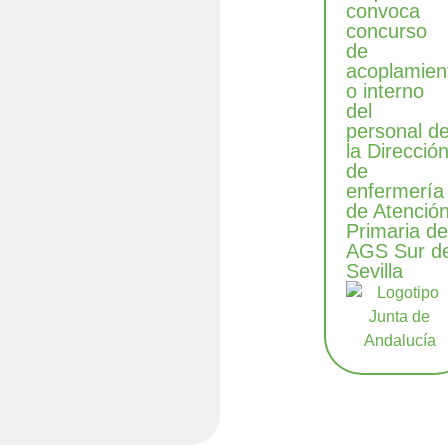
convoca
concurso
de
acoplamien
o interno
del
personal d
la Direcció
de
enfermería
de Atenció
Primaria de
AGS Sur d
Sevilla