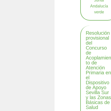
Resolución
provisional
del
Concurso
de
Acoplamie
to de
Atención
Primaria e
el
Dispositivo
de Apoyo
Sevilla Sur
y las Zona
Básicas de
Salud