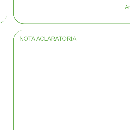
NOTA ACLARATORIA
n
n
s