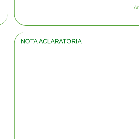
NOTA ACLARATORIA
n
n
s