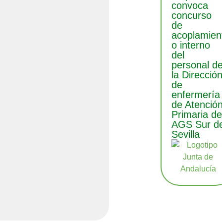
convoca
concurso
de
acoplamien
o interno
del
personal d
la Direcció
de
enfermería
de Atenció
Primaria de
AGS Sur d
Sevilla