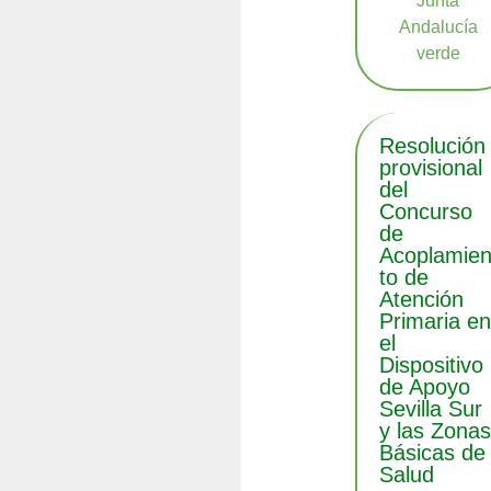
Resolución
provisional
del
Concurso
de
Acoplamie
to de
Atención
Primaria e
el
Dispositivo
de Apoyo
Sevilla Sur
y las Zona
Básicas de
Salud