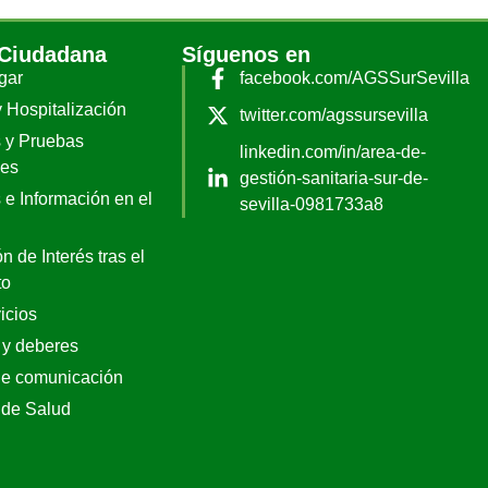
 Ciudadana
Síguenos en
gar
facebook.com/AGSSurSevilla
y Hospitalización
twitter.com/agssursevilla
 y Pruebas
linkedin.com/in/area-de-
les
gestión-sanitaria-sur-de-
 e Información en el
sevilla-0981733a8
n de Interés tras el
to
icios
 y deberes
de comunicación
 de Salud