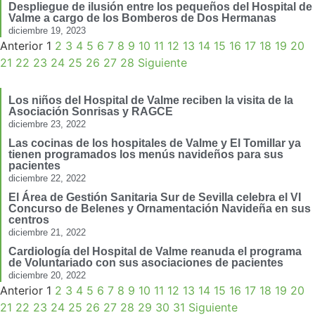
Despliegue de ilusión entre los pequeños del Hospital de
Valme a cargo de los Bomberos de Dos Hermanas
diciembre 19, 2023
Anterior
1
2
3
4
5
6
7
8
9
10
11
12
13
14
15
16
17
18
19
20
21
22
23
24
25
26
27
28
Siguiente
Los niños del Hospital de Valme reciben la visita de la
Asociación Sonrisas y RAGCE
diciembre 23, 2022
Las cocinas de los hospitales de Valme y El Tomillar ya
tienen programados los menús navideños para sus
pacientes
diciembre 22, 2022
El Área de Gestión Sanitaria Sur de Sevilla celebra el VI
Concurso de Belenes y Ornamentación Navideña en sus
centros
diciembre 21, 2022
Cardiología del Hospital de Valme reanuda el programa
de Voluntariado con sus asociaciones de pacientes
diciembre 20, 2022
Anterior
1
2
3
4
5
6
7
8
9
10
11
12
13
14
15
16
17
18
19
20
21
22
23
24
25
26
27
28
29
30
31
Siguiente