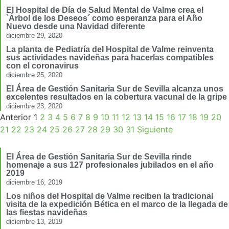
El Hospital de Día de Salud Mental de Valme crea el
`Árbol de los Deseos´ como esperanza para el Año
Nuevo desde una Navidad diferente
diciembre 29, 2020
La planta de Pediatría del Hospital de Valme reinventa
sus actividades navideñas para hacerlas compatibles
con el coronavirus
diciembre 25, 2020
El Área de Gestión Sanitaria Sur de Sevilla alcanza unos
excelentes resultados en la cobertura vacunal de la gripe
diciembre 23, 2020
Anterior
1
2
3
4
5
6
7
8
9
10
11
12
13
14
15
16
17
18
19
20
21
22
23
24
25
26
27
28
29
30
31
Siguiente
El Área de Gestión Sanitaria Sur de Sevilla rinde
homenaje a sus 127 profesionales jubilados en el año
2019
diciembre 16, 2019
Los niños del Hospital de Valme reciben la tradicional
visita de la expedición Bética en el marco de la llegada de
las fiestas navideñas
diciembre 13, 2019