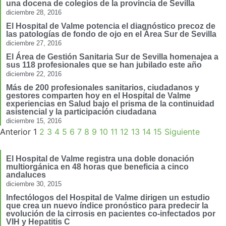
una docena de colegios de la provincia de Sevilla
diciembre 28, 2016
El Hospital de Valme potencia el diagnóstico precoz de
las patologías de fondo de ojo en el Área Sur de Sevilla
diciembre 27, 2016
El Área de Gestión Sanitaria Sur de Sevilla homenajea a
sus 118 profesionales que se han jubilado este año
diciembre 22, 2016
Más de 200 profesionales sanitarios, ciudadanos y
gestores comparten hoy en el Hospital de Valme
experiencias en Salud bajo el prisma de la continuidad
asistencial y la participación ciudadana
diciembre 15, 2016
Anterior
1
2
3
4
5
6
7
8
9
10
11
12
13
14
15
Siguiente
El Hospital de Valme registra una doble donación
multiorgánica en 48 horas que beneficia a cinco
andaluces
diciembre 30, 2015
Infectólogos del Hospital de Valme dirigen un estudio
que crea un nuevo índice pronóstico para predecir la
evolución de la cirrosis en pacientes co-infectados por
VIH y Hepatitis C