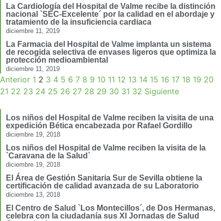
La Cardiología del Hospital de Valme recibe la distinción
nacional `SEC-Excelente´ por la calidad en el abordaje y
tratamiento de la insuficiencia cardiaca
diciembre 11, 2019
La Farmacia del Hospital de Valme implanta un sistema
de recogida selectiva de envases ligeros que optimiza la
protección medioambiental
diciembre 11, 2019
Anterior
1
2
3
4
5
6
7
8
9
10
11
12
13
14
15
16
17
18
19
20
21
22
23
24
25
26
27
28
29
30
31
32
Siguiente
Los niños del Hospital de Valme reciben la visita de una
expedición Bética encabezada por Rafael Gordillo
diciembre 19, 2018
Los niños del Hospital de Valme reciben la visita de la
`Caravana de la Salud´
diciembre 19, 2018
El Área de Gestión Sanitaria Sur de Sevilla obtiene la
certificación de calidad avanzada de su Laboratorio
diciembre 13, 2018
El Centro de Salud `Los Montecillos´, de Dos Hermanas,
celebra con la ciudadanía sus XI Jornadas de Salud