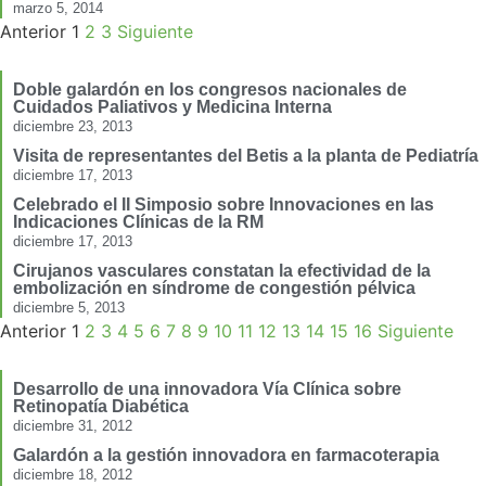
marzo 5, 2014
Anterior
1
2
3
Siguiente
Doble galardón en los congresos nacionales de
Cuidados Paliativos y Medicina Interna
diciembre 23, 2013
Visita de representantes del Betis a la planta de Pediatría
diciembre 17, 2013
Celebrado el II Simposio sobre Innovaciones en las
Indicaciones Clínicas de la RM
diciembre 17, 2013
Cirujanos vasculares constatan la efectividad de la
embolización en síndrome de congestión pélvica
diciembre 5, 2013
Anterior
1
2
3
4
5
6
7
8
9
10
11
12
13
14
15
16
Siguiente
Desarrollo de una innovadora Vía Clínica sobre
Retinopatía Diabética
diciembre 31, 2012
Galardón a la gestión innovadora en farmacoterapia
diciembre 18, 2012