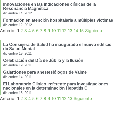
Innovaciones en las indicaciones clínicas de la
Resonancia Magnética
diciembre 14, 2012
Formación en atención hospitalaria a múltiples víctimas
diciembre 12, 2012
Anterior
1
2
3
4
5
6
7
8
9
10
11
12
13
14
15
Siguiente
La Consejera de Salud ha inaugurado el nuevo edificio
de Salud Mental
diciembre 19, 2011
Celebración del Día de Júbilo y la Ilusión
diciembre 19, 2011
Galardones para anestesiólogos de Valme
diciembre 14, 2011
El Laboratorio Clínico, referente para investigaciones
nacionales en la determinación Hepatitis C
diciembre 13, 2011
Anterior
1
2
3
4
5
6
7
8
9
10
11
12
13
Siguiente