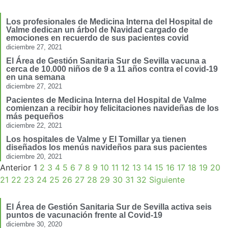
Los profesionales de Medicina Interna del Hospital de
Valme dedican un árbol de Navidad cargado de
emociones en recuerdo de sus pacientes covid
diciembre 27, 2021
El Área de Gestión Sanitaria Sur de Sevilla vacuna a
cerca de 10.000 niños de 9 a 11 años contra el covid-19
en una semana
diciembre 27, 2021
Pacientes de Medicina Interna del Hospital de Valme
comienzan a recibir hoy felicitaciones navideñas de los
más pequeños
diciembre 22, 2021
Los hospitales de Valme y El Tomillar ya tienen
diseñados los menús navideños para sus pacientes
diciembre 20, 2021
Anterior
1
2
3
4
5
6
7
8
9
10
11
12
13
14
15
16
17
18
19
20
21
22
23
24
25
26
27
28
29
30
31
32
Siguiente
El Área de Gestión Sanitaria Sur de Sevilla activa seis
puntos de vacunación frente al Covid-19
diciembre 30, 2020