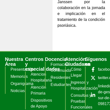
Janssen por la
colaboración en la jornada
e implicación en el
tratamiento de la condición
psoriásica.
Nuestra
Centros
Docencia
Atención
Síguenos
Área
y
Ciudadana
en
Formación
especialidades
Presentación
Cómo
faceb
Continuada
Atencion
Llegar
Memorias
Residentes
twitter
Hospitalaria
Ingresos y
Organigrama
Estudiantes
linked
Atención
Hospitalización
Noticias
de-ges
Primaria
Consultas y
sur-de-
Dispositivos
Pruebas
09817
de Apoyo
Funcionales