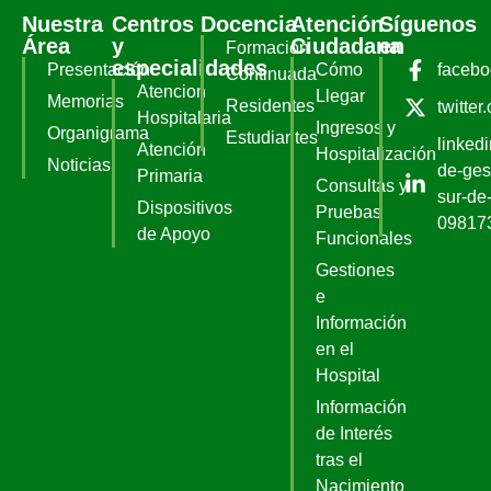
Nuestra
Centros
Docencia
Atención
Síguenos
Área
y
Ciudadana
en
Formación
especialidades
Presentación
Cómo
faceb
Continuada
Atencion
Llegar
Memorias
Residentes
twitter
Hospitalaria
Ingresos y
Organigrama
Estudiantes
linked
Atención
Hospitalización
Noticias
de-ges
Primaria
Consultas y
sur-de-
Dispositivos
Pruebas
09817
de Apoyo
Funcionales
Gestiones
e
Información
en el
Hospital
Información
de Interés
tras el
Nacimiento