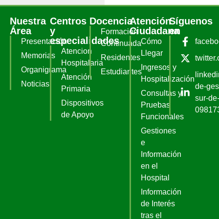
Nuestra
Centros
Docencia
Atención
Síguenos
Área
y
Ciudadana
en
Formación
especialidades
Presentación
Cómo
faceb
Continuada
Atencion
Llegar
Memorias
Residentes
twitter
Hospitalaria
Ingresos y
Organigrama
Estudiantes
linked
Atención
Hospitalización
Noticias
de-ges
Primaria
Consultas y
sur-de-
Dispositivos
Pruebas
09817
de Apoyo
Funcionales
Gestiones
e
Información
en el
Hospital
Información
de Interés
tras el