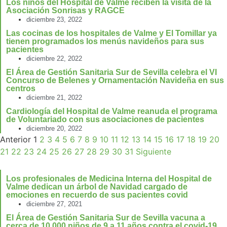
Los niños del Hospital de Valme reciben la visita de la
Asociación Sonrisas y RAGCE
diciembre 23, 2022
Las cocinas de los hospitales de Valme y El Tomillar ya
tienen programados los menús navideños para sus
pacientes
diciembre 22, 2022
El Área de Gestión Sanitaria Sur de Sevilla celebra el VI
Concurso de Belenes y Ornamentación Navideña en sus
centros
diciembre 21, 2022
Cardiología del Hospital de Valme reanuda el programa
de Voluntariado con sus asociaciones de pacientes
diciembre 20, 2022
Anterior
1
2
3
4
5
6
7
8
9
10
11
12
13
14
15
16
17
18
19
20
21
22
23
24
25
26
27
28
29
30
31
Siguiente
Los profesionales de Medicina Interna del Hospital de
Valme dedican un árbol de Navidad cargado de
emociones en recuerdo de sus pacientes covid
diciembre 27, 2021
El Área de Gestión Sanitaria Sur de Sevilla vacuna a
cerca de 10.000 niños de 9 a 11 años contra el covid-19