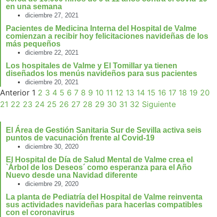
en una semana
diciembre 27, 2021
Pacientes de Medicina Interna del Hospital de Valme
comienzan a recibir hoy felicitaciones navideñas de los
más pequeños
diciembre 22, 2021
Los hospitales de Valme y El Tomillar ya tienen
diseñados los menús navideños para sus pacientes
diciembre 20, 2021
Anterior
1
2
3
4
5
6
7
8
9
10
11
12
13
14
15
16
17
18
19
20
21
22
23
24
25
26
27
28
29
30
31
32
Siguiente
El Área de Gestión Sanitaria Sur de Sevilla activa seis
puntos de vacunación frente al Covid-19
diciembre 30, 2020
El Hospital de Día de Salud Mental de Valme crea el
`Árbol de los Deseos´ como esperanza para el Año
Nuevo desde una Navidad diferente
diciembre 29, 2020
La planta de Pediatría del Hospital de Valme reinventa
sus actividades navideñas para hacerlas compatibles
con el coronavirus