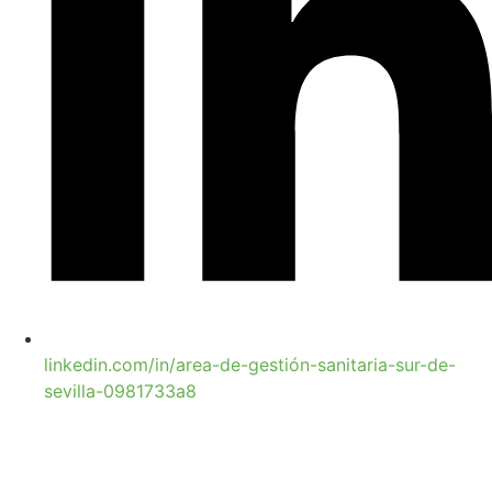
linkedin.com/in/area-de-gestión-sanitaria-sur-de-
sevilla-0981733a8