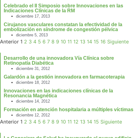
Celebrado el II Simposio sobre Innovaciones en las
Indicaciones Clínicas de la RM
diciembre 17, 2013
Cirujanos vasculares constatan la efectividad de la
embolización en síndrome de congestión pélvica
diciembre 5, 2013
Anterior
1
2
3
4
5
6
7
8
9
10
11
12
13
14
15
16
Siguiente
Desarrollo de una innovadora Vía Clínica sobre
Retinopatía Diabética
diciembre 31, 2012
Galardón a la gestión innovadora en farmacoterapia
diciembre 18, 2012
Innovaciones en las indicaciones clínicas de la
Resonancia Magnética
diciembre 14, 2012
Formación en atención hospitalaria a múltiples víctimas
diciembre 12, 2012
Anterior
1
2
3
4
5
6
7
8
9
10
11
12
13
14
15
Siguiente