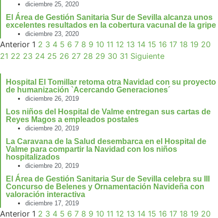
diciembre 25, 2020
El Área de Gestión Sanitaria Sur de Sevilla alcanza unos
excelentes resultados en la cobertura vacunal de la gripe
diciembre 23, 2020
Anterior
1
2
3
4
5
6
7
8
9
10
11
12
13
14
15
16
17
18
19
20
21
22
23
24
25
26
27
28
29
30
31
Siguiente
Hospital El Tomillar retoma otra Navidad con su proyecto
de humanización `Acercando Generaciones´
diciembre 26, 2019
Los niños del Hospital de Valme entregan sus cartas de
Reyes Magos a empleados postales
diciembre 20, 2019
La Caravana de la Salud desembarca en el Hospital de
Valme para compartir la Navidad con los niños
hospitalizados
diciembre 20, 2019
El Área de Gestión Sanitaria Sur de Sevilla celebra su III
Concurso de Belenes y Ornamentación Navideña con
valoración interactiva
diciembre 17, 2019
Anterior
1
2
3
4
5
6
7
8
9
10
11
12
13
14
15
16
17
18
19
20