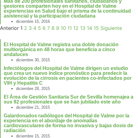
Más de 200 profesionales sanitarios, ciudadanos y
gestores comparten hoy en el Hospital de Valme
experiencias en Salud bajo el prisma de la continuidad
asistencial y la participación ciudadana
diciembre 15, 2016
Anterior
1
2
3
4
5
6
7
8
9
10
11
12
13
14
15
Siguiente
El Hospital de Valme registra una doble donación
multiorgánica en 48 horas que beneficia a cinco
andaluces
diciembre 30, 2015
Infectólogos del Hospital de Valme dirigen un estudio
que crea un nuevo índice pronóstico para predecir la
evolución de la cirrosis en pacientes co-infectados por
VIH y Hepatitis C
diciembre 28, 2015
El Área de Gestión Sanitaria Sur de Sevilla homenajea a
sus 92 profesionales que se han jubilado este año
diciembre 21, 2015
Galardonados radiólogos del Hospital de Valme por la
experiencia en el abordaje de anomalías
cardiovasculares de forma no invasiva y bajas dosis de
radiación
diciembre 15, 2015