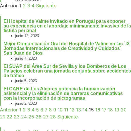
Anterior
1
2
3
4
Siguiente
El Hospital de Valme invitado en Portugal para exponer
su experiencia en el abordaje mínimamente invasivo de la
fístula perianal
junio 12, 2023
Mejor Comunicación Oral del Hospital de Valme en las `IX
Jornadas Internacionales de Creatividad y Cuidados´
San Juan de Dios
junio 7, 2023
El SUAP del Área Sur de Sevilla y los Bomberos de Los
Palacios celebran una jornada conjunta sobre accidentes
de tráfico
junio 5, 2023
El CARE de Los Alcores potencia la humanización
asistencial y la eliminación de barreras comunicativas
con la incorporación de pictogramas
junio 2, 2023
Anterior
1
2
3
4
5
6
7
8
9
10
11
12
13
14
15
16
17
18
19
20
21
22
23
24
25
26
27
28
Siguiente