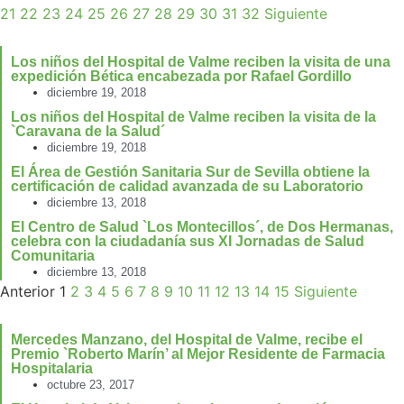
21
22
23
24
25
26
27
28
29
30
31
32
Siguiente
Los niños del Hospital de Valme reciben la visita de una
expedición Bética encabezada por Rafael Gordillo
diciembre 19, 2018
Los niños del Hospital de Valme reciben la visita de la
`Caravana de la Salud´
diciembre 19, 2018
El Área de Gestión Sanitaria Sur de Sevilla obtiene la
certificación de calidad avanzada de su Laboratorio
diciembre 13, 2018
El Centro de Salud `Los Montecillos´, de Dos Hermanas,
celebra con la ciudadanía sus XI Jornadas de Salud
Comunitaria
diciembre 13, 2018
Anterior
1
2
3
4
5
6
7
8
9
10
11
12
13
14
15
Siguiente
Mercedes Manzano, del Hospital de Valme, recibe el
Premio `Roberto Marín’ al Mejor Residente de Farmacia
Hospitalaria
octubre 23, 2017