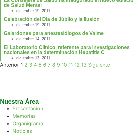
La Consejera de Salud ha inaugurado el nuevo edificio
de Salud Mental
diciembre 19, 2011
Celebración del Día de Júbilo y la Ilusión
diciembre 19, 2011
Galardones para anestesiólogos de Valme
diciembre 14, 2011
El Laboratorio Clínico, referente para investigaciones
nacionales en la determinación Hepatitis C
diciembre 13, 2011
Anterior
1
2
3
4
5
6
7
8
9
10
11
12
13
Siguiente
Nuestra Área
Presentación
Memorias
Organigrama
Noticias