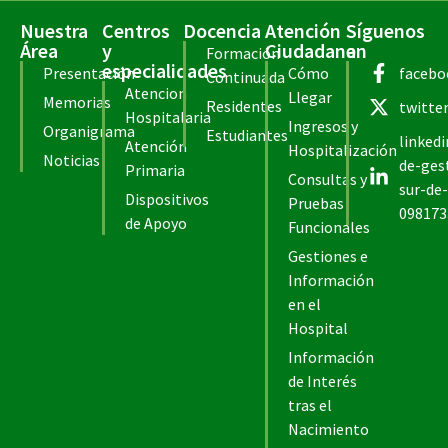
Nuestra
Centros
Docencia
Atención
Síguenos
Área
y
Ciudadana
en
Formación
especialidades
Presentación
Cómo
facebo
Continuada
Atencion
Llegar
Memorias
Residentes
twitte
Hospitalaria
Ingresos y
Organigrama
Estudiantes
linked
Atención
Hospitalización
Noticias
de-ges
Primaria
Consultas y
sur-de-
Dispositivos
Pruebas
098173
de Apoyo
Funcionales
Gestiones e
Información
en el
Hospital
Información
de Interés
tras el
Nacimiento