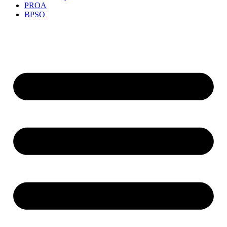
PROA
BPSO