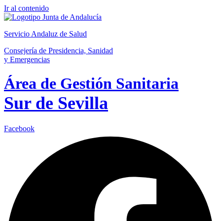
Ir al contenido
Servicio Andaluz de Salud
Consejería de Presidencia, Sanidad
y Emergencias
Área de Gestión Sanitaria
Sur de Sevilla
Facebook