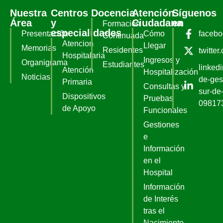
Nuestra
Centros
Docencia
Atención
Síguenos
Área
y
Ciudadana
en
Formación
especialidades
Presentación
Cómo
faceb
Continuada
Atencion
Llegar
Memorias
Residentes
twitter
Hospitalaria
Ingresos y
Organigrama
Estudiantes
linked
Atención
Hospitalización
Noticias
de-ges
Primaria
Consultas y
sur-de-
Dispositivos
Pruebas
09817
de Apoyo
Funcionales
Gestiones
e
Información
en el
Hospital
Información
de Interés
tras el
Nacimiento