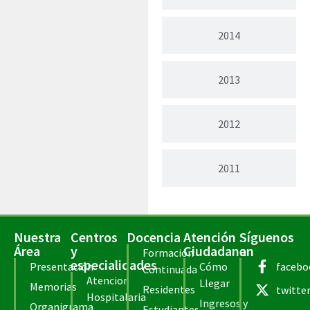
2014
2013
2012
2011
Nuestra
Centros
Docencia
Atención
Síguenos
Área
y
Ciudadana
en
Formación
especialidades
Presentación
Cómo
facebo
Continuada
Atencion
Llegar
Memorias
Residentes
twitte
Hospitalaria
Ingresos y
Organigrama
Estudiantes