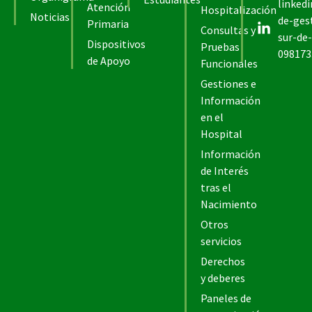
linked
Atención
Hospitalización
Noticias
de-ges
Primaria
Consultas y
sur-de-
Dispositivos
Pruebas
098173
de Apoyo
Funcionales
Gestiones e
Información
en el
Hospital
Información
de Interés
tras el
Nacimiento
Otros
servicios
Derechos
y deberes
Paneles de