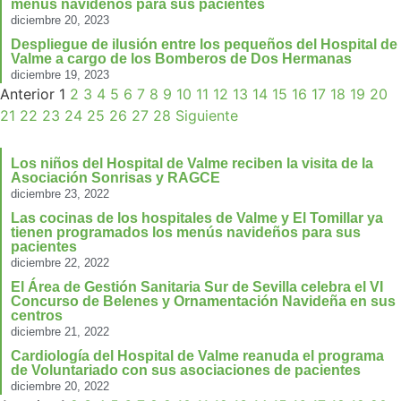
menús navideños para sus pacientes
diciembre 20, 2023
Despliegue de ilusión entre los pequeños del Hospital de
Valme a cargo de los Bomberos de Dos Hermanas
diciembre 19, 2023
Anterior
1
2
3
4
5
6
7
8
9
10
11
12
13
14
15
16
17
18
19
20
21
22
23
24
25
26
27
28
Siguiente
Los niños del Hospital de Valme reciben la visita de la
Asociación Sonrisas y RAGCE
diciembre 23, 2022
Las cocinas de los hospitales de Valme y El Tomillar ya
tienen programados los menús navideños para sus
pacientes
diciembre 22, 2022
El Área de Gestión Sanitaria Sur de Sevilla celebra el VI
Concurso de Belenes y Ornamentación Navideña en sus
centros
diciembre 21, 2022
Cardiología del Hospital de Valme reanuda el programa
de Voluntariado con sus asociaciones de pacientes
diciembre 20, 2022