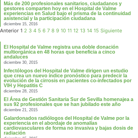
Más de 200 profesionales sanitarios, ciudadanos y
gestores comparten hoy en el Hospital de Valme
experiencias en Salud bajo el prisma de la continuidad
asistencial y la participación ciudadana
diciembre 15, 2016
Anterior
1
2
3
4
5
6
7
8
9
10
11
12
13
14
15
Siguiente
El Hospital de Valme registra una doble donación
multiorgánica en 48 horas que beneficia a cinco
andaluces
diciembre 30, 2015
Infectólogos del Hospital de Valme dirigen un estudio
que crea un nuevo índice pronóstico para predecir la
evolución de la cirrosis en pacientes co-infectados por
VIH y Hepatitis C
diciembre 28, 2015
El Área de Gestión Sanitaria Sur de Sevilla homenajea a
sus 92 profesionales que se han jubilado este año
diciembre 21, 2015
Galardonados radiólogos del Hospital de Valme por la
experiencia en el abordaje de anomalías
cardiovasculares de forma no invasiva y bajas dosis de
radiación