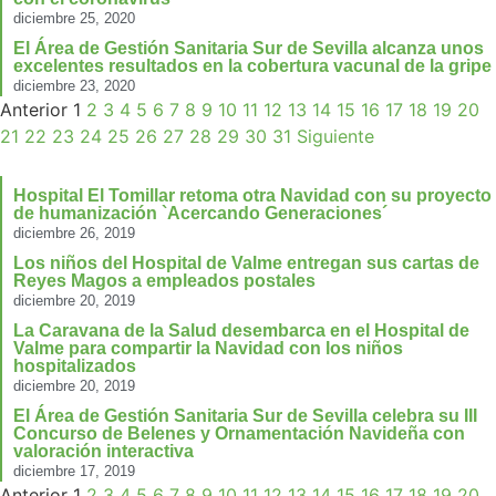
diciembre 25, 2020
El Área de Gestión Sanitaria Sur de Sevilla alcanza unos
excelentes resultados en la cobertura vacunal de la gripe
diciembre 23, 2020
Anterior
1
2
3
4
5
6
7
8
9
10
11
12
13
14
15
16
17
18
19
20
21
22
23
24
25
26
27
28
29
30
31
Siguiente
Hospital El Tomillar retoma otra Navidad con su proyecto
de humanización `Acercando Generaciones´
diciembre 26, 2019
Los niños del Hospital de Valme entregan sus cartas de
Reyes Magos a empleados postales
diciembre 20, 2019
La Caravana de la Salud desembarca en el Hospital de
Valme para compartir la Navidad con los niños
hospitalizados
diciembre 20, 2019
El Área de Gestión Sanitaria Sur de Sevilla celebra su III
Concurso de Belenes y Ornamentación Navideña con
valoración interactiva
diciembre 17, 2019
Anterior
1
2
3
4
5
6
7
8
9
10
11
12
13
14
15
16
17
18
19
20