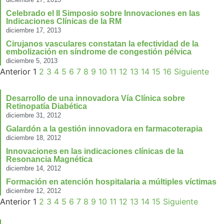
Celebrado el II Simposio sobre Innovaciones en las
Indicaciones Clínicas de la RM
diciembre 17, 2013
Cirujanos vasculares constatan la efectividad de la
embolización en síndrome de congestión pélvica
diciembre 5, 2013
Anterior
1
2
3
4
5
6
7
8
9
10
11
12
13
14
15
16
Siguiente
Desarrollo de una innovadora Vía Clínica sobre
Retinopatía Diabética
diciembre 31, 2012
Galardón a la gestión innovadora en farmacoterapia
diciembre 18, 2012
Innovaciones en las indicaciones clínicas de la
Resonancia Magnética
diciembre 14, 2012
Formación en atención hospitalaria a múltiples víctimas
diciembre 12, 2012
Anterior
1
2
3
4
5
6
7
8
9
10
11
12
13
14
15
Siguiente