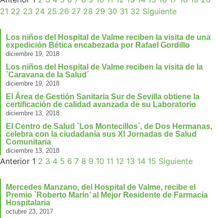
21
22
23
24
25
26
27
28
29
30
31
32
Siguiente
Los niños del Hospital de Valme reciben la visita de una
expedición Bética encabezada por Rafael Gordillo
diciembre 19, 2018
Los niños del Hospital de Valme reciben la visita de la
`Caravana de la Salud´
diciembre 19, 2018
El Área de Gestión Sanitaria Sur de Sevilla obtiene la
certificación de calidad avanzada de su Laboratorio
diciembre 13, 2018
El Centro de Salud `Los Montecillos´, de Dos Hermanas,
celebra con la ciudadanía sus XI Jornadas de Salud
Comunitaria
diciembre 13, 2018
Anterior
1
2
3
4
5
6
7
8
9
10
11
12
13
14
15
Siguiente
Mercedes Manzano, del Hospital de Valme, recibe el
Premio `Roberto Marín’ al Mejor Residente de Farmacia
Hospitalaria
octubre 23, 2017