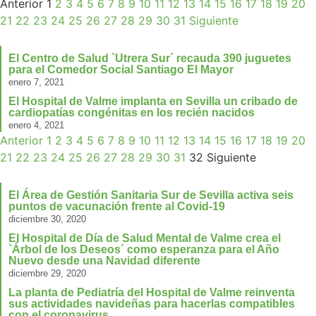
Anterior
1
2
3
4
5
6
7
8
9
10
11
12
13
14
15
16
17
18
19
20
21
22
23
24
25
26
27
28
29
30
31
Siguiente
El Centro de Salud `Utrera Sur´ recauda 390 juguetes
para el Comedor Social Santiago El Mayor
enero 7, 2021
El Hospital de Valme implanta en Sevilla un cribado de
cardiopatías congénitas en los recién nacidos
enero 4, 2021
Anterior
1
2
3
4
5
6
7
8
9
10
11
12
13
14
15
16
17
18
19
20
21
22
23
24
25
26
27
28
29
30
31
32
Siguiente
El Área de Gestión Sanitaria Sur de Sevilla activa seis
puntos de vacunación frente al Covid-19
diciembre 30, 2020
El Hospital de Día de Salud Mental de Valme crea el
`Árbol de los Deseos´ como esperanza para el Año
Nuevo desde una Navidad diferente
diciembre 29, 2020
La planta de Pediatría del Hospital de Valme reinventa
sus actividades navideñas para hacerlas compatibles
con el coronavirus