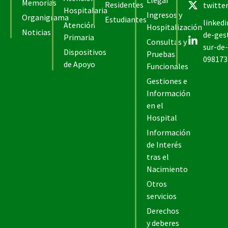
Llegar
Memorias
Residentes
twitte
Hospitalaria
Ingresos y
Organigrama
Estudiantes
linked
Atención
Hospitalización
Noticias
de-ges
Primaria
Consultas y
sur-de-
Dispositivos
Pruebas
098173
de Apoyo
Funcionales
Gestiones e
Información
en el
Hospital
Información
de Interés
tras el
Nacimiento
Otros
servicios
Derechos
y deberes