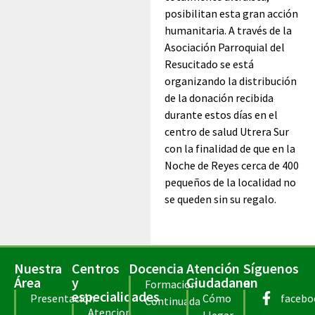
posibilitan esta gran acción
humanitaria. A través de la
Asociación Parroquial del
Resucitado se está
organizando la distribución
de la donación recibida
durante estos días en el
centro de salud Utrera Sur
con la finalidad de que en la
Noche de Reyes cerca de 400
pequeños de la localidad no
se queden sin su regalo.
Nuestra
Centros
Docencia
Atención
Síguenos
Área
y
Ciudadana
en
Formación
especialidades
Presentación
Cómo
facebo
Continuada
Atencion