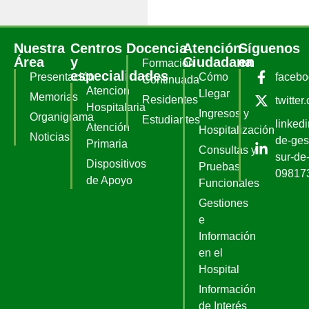
Nuestra
Centros
Docencia
Atención
Síguenos
Área
y
Ciudadana
en
Formación
especialidades
Presentación
Cómo
faceb
Continuada
Atencion
Llegar
Memorias
Residentes
twitter
Hospitalaria
Ingresos y
Organigrama
Estudiantes
linked
Atención
Hospitalización
Noticias
de-ges
Primaria
Consultas y
sur-de-
Dispositivos
Pruebas
09817
de Apoyo
Funcionales
Gestiones
e
Información
en el
Hospital
Información
de Interés