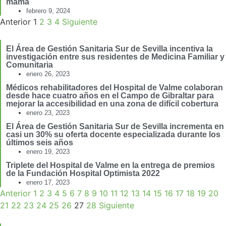
mama
febrero 9, 2024
Anterior
1
2
3
4
Siguiente
El Área de Gestión Sanitaria Sur de Sevilla incentiva la
investigación entre sus residentes de Medicina Familiar y
Comunitaria
enero 26, 2023
Médicos rehabilitadores del Hospital de Valme colaboran
desde hace cuatro años en el Campo de Gibraltar para
mejorar la accesibilidad en una zona de difícil cobertura
enero 23, 2023
El Área de Gestión Sanitaria Sur de Sevilla incrementa en
casi un 30% su oferta docente especializada durante los
últimos seis años
enero 19, 2023
Triplete del Hospital de Valme en la entrega de premios
de la Fundación Hospital Optimista 2022
enero 17, 2023
Anterior
1
2
3
4
5
6
7
8
9
10
11
12
13
14
15
16
17
18
19
20
21
22
23
24
25
26
27
28
Siguiente