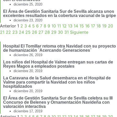
diciembre 25, 2020
El Área de Gestión Sanitaria Sur de Sevilla alcanza unos
excelentes resultados en la cobertura vacunal de la gripe
diciembre 23, 2020
Anterior
1
2
3
4
5
6
7
8
9
10
11
12
13
14
15
16
17
18
19
20
21
22
23
24
25
26
27
28
29
30
31
Siguiente
Hospital El Tomillar retoma otra Navidad con su proyecto
de humanización `Acercando Generaciones´
diciembre 26, 2019
Los niños del Hospital de Valme entregan sus cartas de
Reyes Magos a empleados postales
diciembre 20, 2019
La Caravana de la Salud desembarca en el Hospital de
Valme para compartir la Navidad con los niños
hospitalizados
diciembre 20, 2019
El Área de Gestión Sanitaria Sur de Sevilla celebra su III
Concurso de Belenes y Ornamentación Navideña con
valoración interactiva
diciembre 17, 2019
Anterior
1
2
3
4
5
6
7
8
9
10
11
12
13
14
15
16
17
18
19
20