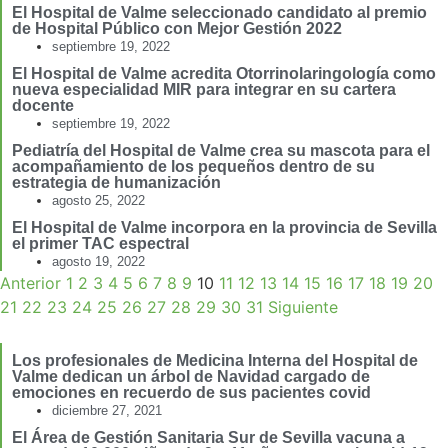
El Hospital de Valme seleccionado candidato al premio
de Hospital Público con Mejor Gestión 2022
septiembre 19, 2022
El Hospital de Valme acredita Otorrinolaringología como
nueva especialidad MIR para integrar en su cartera
docente
septiembre 19, 2022
Pediatría del Hospital de Valme crea su mascota para el
acompañamiento de los pequeños dentro de su
estrategia de humanización
agosto 25, 2022
El Hospital de Valme incorpora en la provincia de Sevilla
el primer TAC espectral
agosto 19, 2022
Anterior
1
2
3
4
5
6
7
8
9
10
11
12
13
14
15
16
17
18
19
20
21
22
23
24
25
26
27
28
29
30
31
Siguiente
Los profesionales de Medicina Interna del Hospital de
Valme dedican un árbol de Navidad cargado de
emociones en recuerdo de sus pacientes covid
diciembre 27, 2021
El Área de Gestión Sanitaria Sur de Sevilla vacuna a