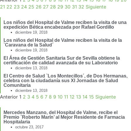
21
22
23
24
25
26
27
28
29
30
31
32
Siguiente
Los niños del Hospital de Valme reciben la visita de una
expedición Bética encabezada por Rafael Gordillo
diciembre 19, 2018
Los niños del Hospital de Valme reciben la visita de la
`Caravana de la Salud´
diciembre 19, 2018
El Área de Gestión Sanitaria Sur de Sevilla obtiene la
certificación de calidad avanzada de su Laboratorio
diciembre 13, 2018
El Centro de Salud `Los Montecillos´, de Dos Hermanas,
celebra con la ciudadanía sus XI Jornadas de Salud
Comunitaria
diciembre 13, 2018
Anterior
1
2
3
4
5
6
7
8
9
10
11
12
13
14
15
Siguiente
Mercedes Manzano, del Hospital de Valme, recibe el
Premio `Roberto Marín’ al Mejor Residente de Farmacia
Hospitalaria
octubre 23, 2017