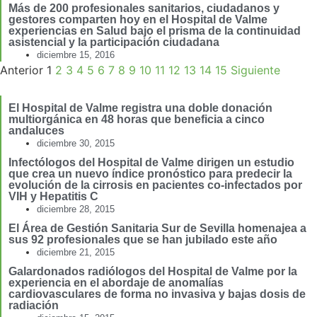
Más de 200 profesionales sanitarios, ciudadanos y
gestores comparten hoy en el Hospital de Valme
experiencias en Salud bajo el prisma de la continuidad
asistencial y la participación ciudadana
diciembre 15, 2016
Anterior
1
2
3
4
5
6
7
8
9
10
11
12
13
14
15
Siguiente
El Hospital de Valme registra una doble donación
multiorgánica en 48 horas que beneficia a cinco
andaluces
diciembre 30, 2015
Infectólogos del Hospital de Valme dirigen un estudio
que crea un nuevo índice pronóstico para predecir la
evolución de la cirrosis en pacientes co-infectados por
VIH y Hepatitis C
diciembre 28, 2015
El Área de Gestión Sanitaria Sur de Sevilla homenajea a
sus 92 profesionales que se han jubilado este año
diciembre 21, 2015
Galardonados radiólogos del Hospital de Valme por la
experiencia en el abordaje de anomalías
cardiovasculares de forma no invasiva y bajas dosis de
radiación