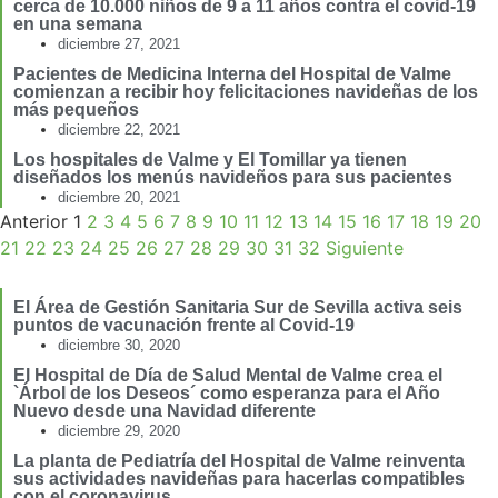
cerca de 10.000 niños de 9 a 11 años contra el covid-19
en una semana
diciembre 27, 2021
Pacientes de Medicina Interna del Hospital de Valme
comienzan a recibir hoy felicitaciones navideñas de los
más pequeños
diciembre 22, 2021
Los hospitales de Valme y El Tomillar ya tienen
diseñados los menús navideños para sus pacientes
diciembre 20, 2021
Anterior
1
2
3
4
5
6
7
8
9
10
11
12
13
14
15
16
17
18
19
20
21
22
23
24
25
26
27
28
29
30
31
32
Siguiente
El Área de Gestión Sanitaria Sur de Sevilla activa seis
puntos de vacunación frente al Covid-19
diciembre 30, 2020
El Hospital de Día de Salud Mental de Valme crea el
`Árbol de los Deseos´ como esperanza para el Año
Nuevo desde una Navidad diferente
diciembre 29, 2020
La planta de Pediatría del Hospital de Valme reinventa
sus actividades navideñas para hacerlas compatibles
con el coronavirus