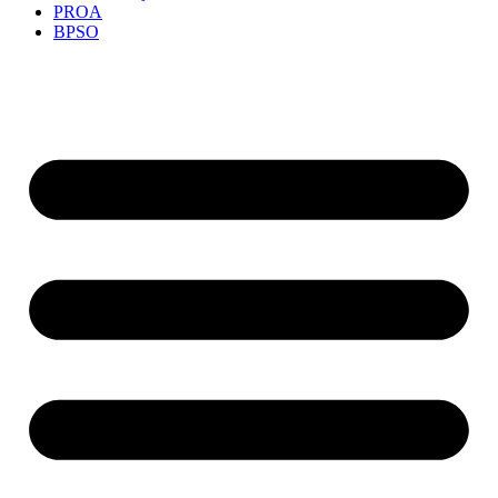
PROA
BPSO