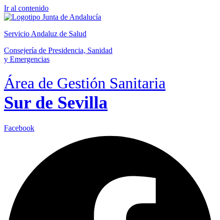
Ir al contenido
Servicio Andaluz de Salud
Consejería de Presidencia, Sanidad
y Emergencias
Área de Gestión Sanitaria
Sur de Sevilla
Facebook