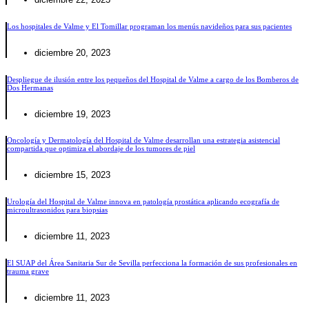
Los hospitales de Valme y El Tomillar programan los menús navideños para sus pacientes
diciembre 20, 2023
Despliegue de ilusión entre los pequeños del Hospital de Valme a cargo de los Bomberos de
Dos Hermanas
diciembre 19, 2023
Oncología y Dermatología del Hospital de Valme desarrollan una estrategia asistencial
compartida que optimiza el abordaje de los tumores de piel
diciembre 15, 2023
Urología del Hospital de Valme innova en patología prostática aplicando ecografía de
microultrasonidos para biopsias
diciembre 11, 2023
El SUAP del Área Sanitaria Sur de Sevilla perfecciona la formación de sus profesionales en
trauma grave
diciembre 11, 2023