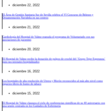
diciembre 22, 2022
El Área de Gestión Sanitaria Sur de Sevilla celebra el VI Concurso de Belenes y
Ornamentación Navideña en sus centros
diciembre 21, 2022
Cardiología del Hospital de Valme reanuda el programa de Voluntariado con sus
asociaciones de pacientes
diciembre 20, 2022
El Hospital de Valme recibe la donación de pulpos de croché del `Grupo Tejer Esperanza´
para sus neonatos hospitalizados
diciembre 16, 2022
Los hospitales de alta resolución de Utrera y Morón reconocidos al más alto nivel como
espacios libres de humo de tabaco
diciembre 15, 2022
El Hospital de Valme clausura el ciclo de conferencias científicas de su 40 aniversario con
una sesión centrada en los Cuidados de Enfermería