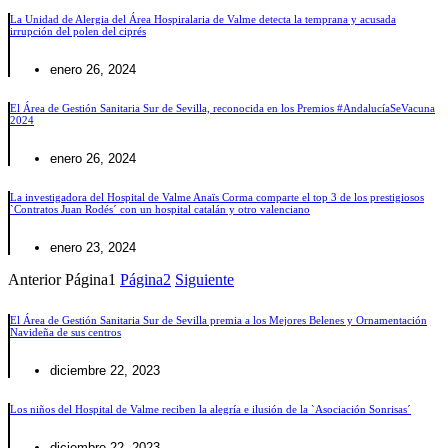
La Unidad de Alergia del Área Hospiralaria de Valme detecta la temprana y acusada
irrupción del polen del ciprés
enero 26, 2024
El Área de Gestión Sanitaria Sur de Sevilla, reconocida en los Premios #AndalucíaSeVacuna
2024
enero 26, 2024
La investigadora del Hospital de Valme Anaïs Corma comparte el top 3 de los prestigiosos
`Contratos Juan Rodés´ con un hospital catalán y otro valenciano
enero 23, 2024
Anterior
Página
1
Página
2
Siguiente
El Área de Gestión Sanitaria Sur de Sevilla premia a los Mejores Belenes y Ornamentación
Navideña de sus centros
diciembre 22, 2023
Los niños del Hospital de Valme reciben la alegría e ilusión de la `Asociación Sonrisas´
diciembre 22, 2023