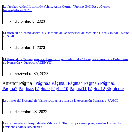
La facultativa del Hospital de Valme, Anaïs Corma: `Premio GeSIDA a Jóvenes
Investigadores 2023´
diciembre 5, 2023
El Hospital de Valme acoge la V Jornada de los Servicios de Medicina Física y Rehabilitación
de Sevilla
diciembre 1, 2023
El Hospital de Valme preside el Comité Organizador del 23 Congreso-Foro de la Enfermería
de Nutrición y Dietética (ADENYD)
noviembre 30, 2023
Anterior
Página
1
Página
2
Página
3
Página
4
Página
5
Página
6
Página
7
Página
8
Página
9
Página
10
Página
11
Página
12
Siguiente
Los niños del Hospital de Valme reciben la visita de la Asociación Sonrisas y RAGCE
diciembre 23, 2022
Las cocinas de los hospitales de Valme y El Tomillar ya tienen programados los menús
navideños para sus pacientes