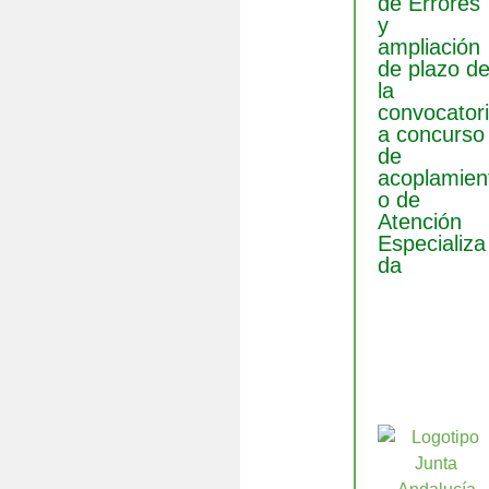
de Errores
y
ampliación
de plazo d
la
convocator
a concurso
de
acoplamien
o de
Atención
Especializa
da