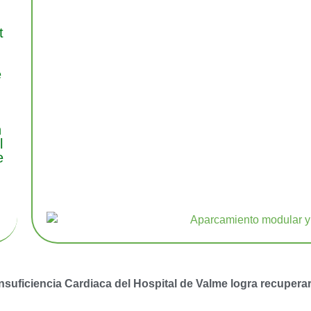
t
e
n
n
l
e
nsuficiencia Cardiaca del Hospital de Valme logra recupera