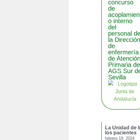
concurso
de
acoplamien
o interno
del
personal d
la Direcció
de
enfermería
de Atenció
Primaria de
AGS Sur d
Sevilla
La Unidad de I
los pacientes
febrero 19, 2024