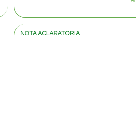
NOTA ACLARATORIA
n
n
s