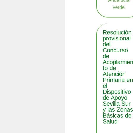
Resolución
provisional
del
Concurso
de
Acoplamie
to de
Atención
Primaria e
el
Dispositivo
de Apoyo
Sevilla Sur
y las Zona
Básicas de
Salud