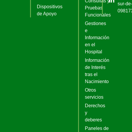
Consultas y
sur-de-
Dispositivos
Pruebas
09817
de Apoyo
Funcionales
Gestiones
e
Información
en el
Hospital
Información
de Interés
tras el
Nacimiento
Otros
servicios
Derechos
y
deberes
Paneles de