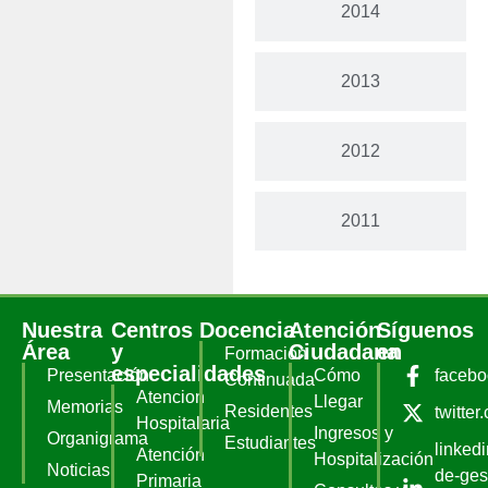
2014
2013
2012
2011
Nuestra
Centros
Docencia
Atención
Síguenos
Área
y
Ciudadana
en
Formación
especialidades
Presentación
Cómo
faceb
Continuada
Atencion
Llegar
Memorias
Residentes
twitter
Hospitalaria
Ingresos y
Organigrama
Estudiantes
linked
Atención
Hospitalización
Noticias
de-ges
Primaria