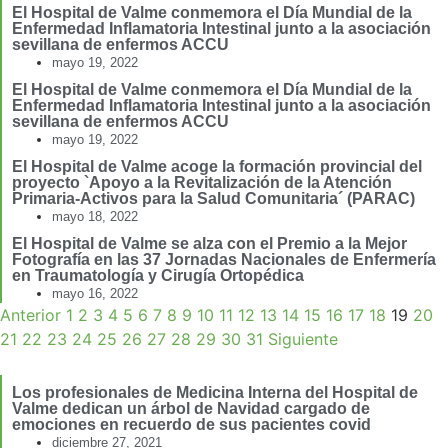
El Hospital de Valme conmemora el Día Mundial de la
Enfermedad Inflamatoria Intestinal junto a la asociación
sevillana de enfermos ACCU
mayo 19, 2022
El Hospital de Valme conmemora el Día Mundial de la
Enfermedad Inflamatoria Intestinal junto a la asociación
sevillana de enfermos ACCU
mayo 19, 2022
El Hospital de Valme acoge la formación provincial del
proyecto `Apoyo a la Revitalización de la Atención
Primaria-Activos para la Salud Comunitaria´ (PARAC)
mayo 18, 2022
El Hospital de Valme se alza con el Premio a la Mejor
Fotografía en las 37 Jornadas Nacionales de Enfermería
en Traumatología y Cirugía Ortopédica
mayo 16, 2022
Anterior
1
2
3
4
5
6
7
8
9
10
11
12
13
14
15
16
17
18
19
20
21
22
23
24
25
26
27
28
29
30
31
Siguiente
Los profesionales de Medicina Interna del Hospital de
Valme dedican un árbol de Navidad cargado de
emociones en recuerdo de sus pacientes covid
diciembre 27, 2021