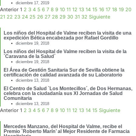
diciembre 17, 2019
Anterior
1
2
3
4
5
6
7
8
9
10
11
12
13
14
15
16
17
18
19
20
21
22
23
24
25
26
27
28
29
30
31
32
Siguiente
Los niños del Hospital de Valme reciben la visita de una
expedición Bética encabezada por Rafael Gordillo
diciembre 19, 2018
Los niños del Hospital de Valme reciben la visita de la
`Caravana de la Salud´
diciembre 19, 2018
El Área de Gestión Sanitaria Sur de Sevilla obtiene la
certificación de calidad avanzada de su Laboratorio
diciembre 13, 2018
El Centro de Salud `Los Montecillos´, de Dos Hermanas,
celebra con la ciudadanía sus XI Jornadas de Salud
Comunitaria
diciembre 13, 2018
Anterior
1
2
3
4
5
6
7
8
9
10
11
12
13
14
15
Siguiente
Mercedes Manzano, del Hospital de Valme, recibe el
Premio `Roberto Marín’ al Mejor Residente de Farmacia