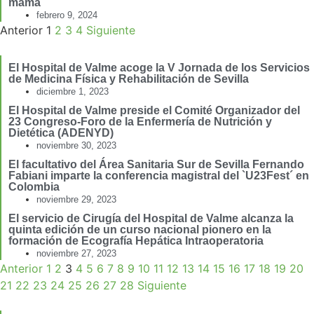
mama
febrero 9, 2024
Anterior
1
2
3
4
Siguiente
El Hospital de Valme acoge la V Jornada de los Servicios
de Medicina Física y Rehabilitación de Sevilla
diciembre 1, 2023
El Hospital de Valme preside el Comité Organizador del
23 Congreso-Foro de la Enfermería de Nutrición y
Dietética (ADENYD)
noviembre 30, 2023
El facultativo del Área Sanitaria Sur de Sevilla Fernando
Fabiani imparte la conferencia magistral del `U23Fest´ en
Colombia
noviembre 29, 2023
El servicio de Cirugía del Hospital de Valme alcanza la
quinta edición de un curso nacional pionero en la
formación de Ecografía Hepática Intraoperatoria
noviembre 27, 2023
Anterior
1
2
3
4
5
6
7
8
9
10
11
12
13
14
15
16
17
18
19
20
21
22
23
24
25
26
27
28
Siguiente