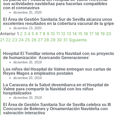
sus actividades navideñas para hacerlas compatibles
con el coronavirus
diciembre 25, 2020
El Área de Gestión Sanitaria Sur de Sevilla alcanza unos
excelentes resultados en la cobertura vacunal de la gripe
diciembre 23, 2020
Anterior
1
2
3
4
5
6
7
8
9
10
11
12
13
14
15
16
17
18
19
20
21
22
23
24
25
26
27
28
29
30
31
Siguiente
Hospital El Tomillar retoma otra Navidad con su proyecto
de humanización `Acercando Generaciones´
diciembre 26, 2019
Los niños del Hospital de Valme entregan sus cartas de
Reyes Magos a empleados postales
diciembre 20, 2019
La Caravana de la Salud desembarca en el Hospital de
Valme para compartir la Navidad con los niños
hospitalizados
diciembre 20, 2019
El Área de Gestión Sanitaria Sur de Sevilla celebra su III
Concurso de Belenes y Ornamentación Navideña con
valoración interactiva