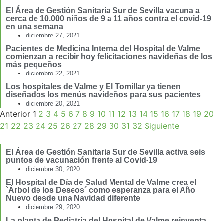
El Área de Gestión Sanitaria Sur de Sevilla vacuna a
cerca de 10.000 niños de 9 a 11 años contra el covid-19
en una semana
diciembre 27, 2021
Pacientes de Medicina Interna del Hospital de Valme
comienzan a recibir hoy felicitaciones navideñas de los
más pequeños
diciembre 22, 2021
Los hospitales de Valme y El Tomillar ya tienen
diseñados los menús navideños para sus pacientes
diciembre 20, 2021
Anterior
1
2
3
4
5
6
7
8
9
10
11
12
13
14
15
16
17
18
19
20
21
22
23
24
25
26
27
28
29
30
31
32
Siguiente
El Área de Gestión Sanitaria Sur de Sevilla activa seis
puntos de vacunación frente al Covid-19
diciembre 30, 2020
El Hospital de Día de Salud Mental de Valme crea el
`Árbol de los Deseos´ como esperanza para el Año
Nuevo desde una Navidad diferente
diciembre 29, 2020
La planta de Pediatría del Hospital de Valme reinventa