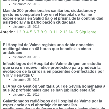
diciembre 22, 2016
Más de 200 profesionales sanitarios, ciudadanos y
gestores comparten hoy en el Hospital de Valme
experiencias en Salud bajo el prisma de la continuidad
asistencial y la participación ciudadana
diciembre 15, 2016
Anterior
1
2
3
4
5
6
7
8
9
10
11
12
13
14
15
Siguiente
El Hospital de Valme registra una doble donación
multiorgánica en 48 horas que beneficia a cinco
andaluces
diciembre 30, 2015
Infectólogos del Hospital de Valme dirigen un estudio
que crea un nuevo índice pronóstico para predecir la
evolución de la cirrosis en pacientes co-infectados por
VIH y Hepatitis C
diciembre 28, 2015
El Área de Gestión Sanitaria Sur de Sevilla homenajea a
sus 92 profesionales que se han jubilado este año
diciembre 21, 2015
Galardonados radiólogos del Hospital de Valme por la
experiencia en el abordaje de anomalías
cardiovasculares de forma no invasiva y bajas dosis de