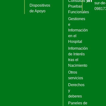
Consultas y
sur-de-
Dispositivos
Pruebas
09817
de Apoyo
Funcionales
Gestiones
e
Información
en el
Hospital
Información
de Interés
tras el
Nacimiento
Otros
servicios
Derechos
y
deberes
Paneles de