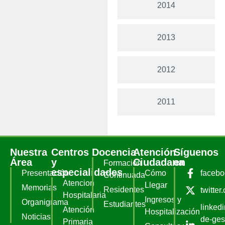
2014
2013
2012
2011
Nuestra
Centros
Docencia
Atención
Síguenos
Área
y
Ciudadana
en
Formación
especialidades
Presentación
Cómo
faceb
Continuada
Atencion
Llegar
Memorias
Residentes
twitter
Hospitalaria
Ingresos y
Organigrama
Estudiantes
linked
Atención
Hospitalización
Noticias
de-ges
Primaria