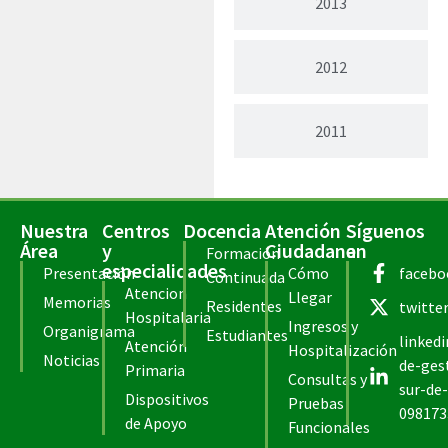
2013
2012
2011
Nuestra
Centros
Docencia
Atención
Síguenos
Área
y
Ciudadana
en
Formación
especialidades
Presentación
Cómo
facebo
Continuada
Atencion
Llegar
Memorias
Residentes
twitte
Hospitalaria
Ingresos y
Organigrama
Estudiantes
linked
Atención
Hospitalización
Noticias
de-ges
Primaria
Consultas y
sur-de-
Dispositivos
Pruebas
098173
de Apoyo
Funcionales