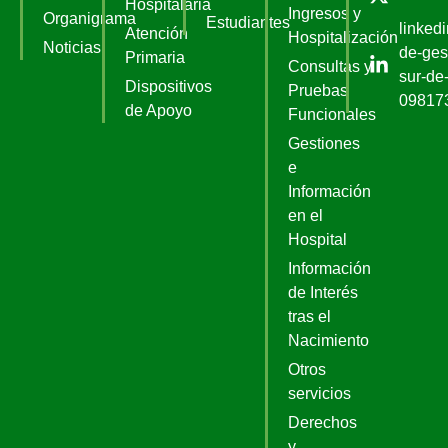
Hospitalaria
Ingresos y
Organigrama
Estudiantes
linked
Atención
Hospitalización
Noticias
de-ges
Primaria
Consultas y
sur-de-
Dispositivos
Pruebas
09817
de Apoyo
Funcionales
Gestiones
e
Información
en el
Hospital
Información
de Interés
tras el
Nacimiento
Otros
servicios
Derechos
y