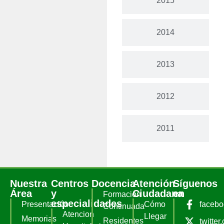
2015
2014
2013
2012
2011
Nuestra
Centros
Docencia
Atención
Síguenos
Área
y
Ciudadana
en
Formación
especialidades
Presentación
Cómo
faceb
Continuada
Atencion
Llegar
Memorias
Residentes
twitter