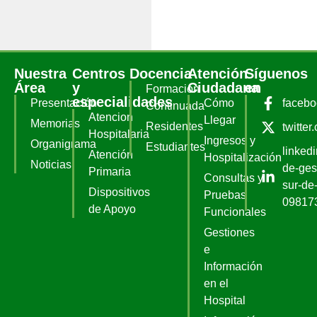
Nuestra
Centros
Docencia
Atención
Síguenos
Área
y
Ciudadana
en
Formación
especialidades
Presentación
Cómo
faceb
Continuada
Atencion
Llegar
Memorias
Residentes
twitter
Hospitalaria
Ingresos y
Organigrama
Estudiantes
linked
Atención
Hospitalización
Noticias
de-ges
Primaria
Consultas y
sur-de-
Dispositivos
Pruebas
09817
de Apoyo
Funcionales
Gestiones
e
Información
en el
Hospital