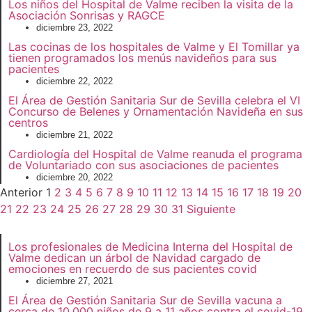
Los niños del Hospital de Valme reciben la visita de la
Asociación Sonrisas y RAGCE
diciembre 23, 2022
Las cocinas de los hospitales de Valme y El Tomillar ya
tienen programados los menús navideños para sus
pacientes
diciembre 22, 2022
El Área de Gestión Sanitaria Sur de Sevilla celebra el VI
Concurso de Belenes y Ornamentación Navideña en sus
centros
diciembre 21, 2022
Cardiología del Hospital de Valme reanuda el programa
de Voluntariado con sus asociaciones de pacientes
diciembre 20, 2022
Anterior
1
2
3
4
5
6
7
8
9
10
11
12
13
14
15
16
17
18
19
20
21
22
23
24
25
26
27
28
29
30
31
Siguiente
Los profesionales de Medicina Interna del Hospital de
Valme dedican un árbol de Navidad cargado de
emociones en recuerdo de sus pacientes covid
diciembre 27, 2021
El Área de Gestión Sanitaria Sur de Sevilla vacuna a
cerca de 10.000 niños de 9 a 11 años contra el covid-19