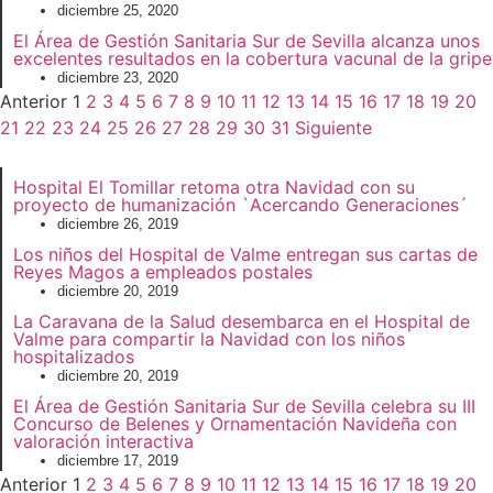
diciembre 25, 2020
El Área de Gestión Sanitaria Sur de Sevilla alcanza unos
excelentes resultados en la cobertura vacunal de la gripe
diciembre 23, 2020
Anterior
1
2
3
4
5
6
7
8
9
10
11
12
13
14
15
16
17
18
19
20
21
22
23
24
25
26
27
28
29
30
31
Siguiente
Hospital El Tomillar retoma otra Navidad con su
proyecto de humanización `Acercando Generaciones´
diciembre 26, 2019
Los niños del Hospital de Valme entregan sus cartas de
Reyes Magos a empleados postales
diciembre 20, 2019
La Caravana de la Salud desembarca en el Hospital de
Valme para compartir la Navidad con los niños
hospitalizados
diciembre 20, 2019
El Área de Gestión Sanitaria Sur de Sevilla celebra su III
Concurso de Belenes y Ornamentación Navideña con
valoración interactiva
diciembre 17, 2019
Anterior
1
2
3
4
5
6
7
8
9
10
11
12
13
14
15
16
17
18
19
20