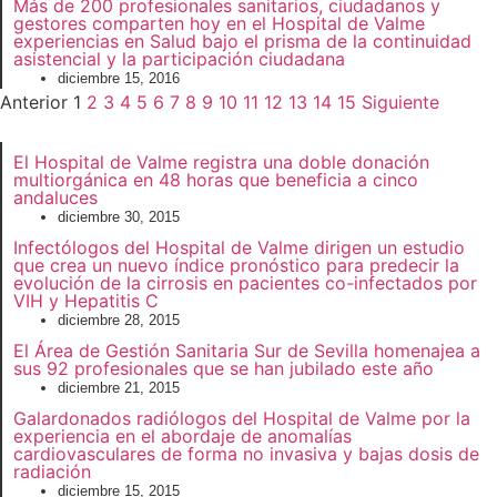
Más de 200 profesionales sanitarios, ciudadanos y
gestores comparten hoy en el Hospital de Valme
experiencias en Salud bajo el prisma de la continuidad
asistencial y la participación ciudadana
diciembre 15, 2016
Anterior
1
2
3
4
5
6
7
8
9
10
11
12
13
14
15
Siguiente
El Hospital de Valme registra una doble donación
multiorgánica en 48 horas que beneficia a cinco
andaluces
diciembre 30, 2015
Infectólogos del Hospital de Valme dirigen un estudio
que crea un nuevo índice pronóstico para predecir la
evolución de la cirrosis en pacientes co-infectados por
VIH y Hepatitis C
diciembre 28, 2015
El Área de Gestión Sanitaria Sur de Sevilla homenajea a
sus 92 profesionales que se han jubilado este año
diciembre 21, 2015
Galardonados radiólogos del Hospital de Valme por la
experiencia en el abordaje de anomalías
cardiovasculares de forma no invasiva y bajas dosis de
radiación
diciembre 15, 2015