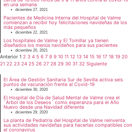
en una semana
diciembre 27, 2021
Pacientes de Medicina Interna del Hospital de Valme
comienzan a recibir hoy felicitaciones navideñas de los
más pequeños
diciembre 22, 2021
Los hospitales de Valme y El Tomillar ya tienen
diseñados los menús navideños para sus pacientes
diciembre 20, 2021
Anterior
1
2
3
4
5
6
7
8
9
10
11
12
13
14
15
16
17
18
19
20
21
22
23
24
25
26
27
28
29
30
31
32
Siguiente
El Área de Gestión Sanitaria Sur de Sevilla activa seis
puntos de vacunación frente al Covid-19
diciembre 30, 2020
El Hospital de Día de Salud Mental de Valme crea el
`Árbol de los Deseos´ como esperanza para el Año
Nuevo desde una Navidad diferente
diciembre 29, 2020
La planta de Pediatría del Hospital de Valme reinventa
sus actividades navideñas para hacerlas compatibles con
el coronavirus