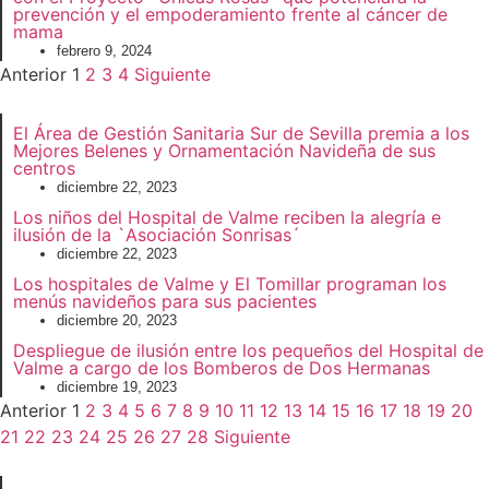
prevención y el empoderamiento frente al cáncer de
mama
febrero 9, 2024
Anterior
1
2
3
4
Siguiente
El Área de Gestión Sanitaria Sur de Sevilla premia a los
Mejores Belenes y Ornamentación Navideña de sus
centros
diciembre 22, 2023
Los niños del Hospital de Valme reciben la alegría e
ilusión de la `Asociación Sonrisas´
diciembre 22, 2023
Los hospitales de Valme y El Tomillar programan los
menús navideños para sus pacientes
diciembre 20, 2023
Despliegue de ilusión entre los pequeños del Hospital de
Valme a cargo de los Bomberos de Dos Hermanas
diciembre 19, 2023
Anterior
1
2
3
4
5
6
7
8
9
10
11
12
13
14
15
16
17
18
19
20
21
22
23
24
25
26
27
28
Siguiente