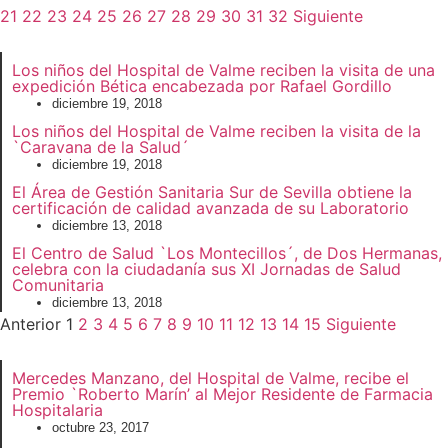
21
22
23
24
25
26
27
28
29
30
31
32
Siguiente
Los niños del Hospital de Valme reciben la visita de una
expedición Bética encabezada por Rafael Gordillo
diciembre 19, 2018
Los niños del Hospital de Valme reciben la visita de la
`Caravana de la Salud´
diciembre 19, 2018
El Área de Gestión Sanitaria Sur de Sevilla obtiene la
certificación de calidad avanzada de su Laboratorio
diciembre 13, 2018
El Centro de Salud `Los Montecillos´, de Dos Hermanas,
celebra con la ciudadanía sus XI Jornadas de Salud
Comunitaria
diciembre 13, 2018
Anterior
1
2
3
4
5
6
7
8
9
10
11
12
13
14
15
Siguiente
Mercedes Manzano, del Hospital de Valme, recibe el
Premio `Roberto Marín’ al Mejor Residente de Farmacia
Hospitalaria
octubre 23, 2017