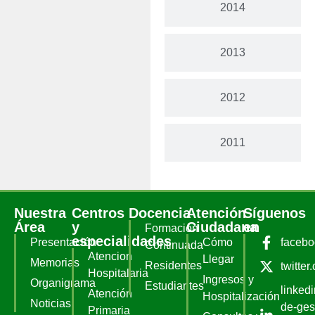
2014
2013
2012
2011
Nuestra
Centros
Docencia
Atención
Síguenos
Área
y
Ciudadana
en
Formación
especialidades
Presentación
Cómo
faceb
Continuada
Atencion
Llegar
Memorias
Residentes
twitter
Hospitalaria
Ingresos y
Organigrama
Estudiantes
linked
Atención
Hospitalización
Noticias
de-ges
Primaria