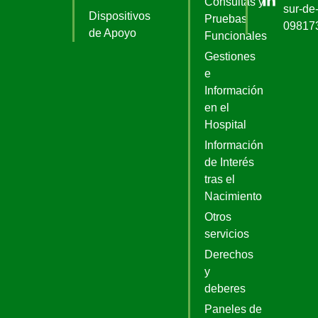
Consultas y
sur-de-
Dispositivos
Pruebas
09817
de Apoyo
Funcionales
Gestiones
e
Información
en el
Hospital
Información
de Interés
tras el
Nacimiento
Otros
servicios
Derechos
y
deberes
Paneles de