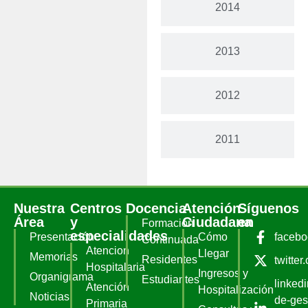
2014
2013
2012
2011
Nuestra
Centros
Docencia
Atención
Síguenos
Área
y
Ciudadana
en
Formación
especialidades
Presentación
Cómo
faceb
Continuada
Atencion
Llegar
Memorias
Residentes
twitter
Hospitalaria
Ingresos y
Organigrama
Estudiantes
linked
Atención
Hospitalización
Noticias
de-ges
Primaria