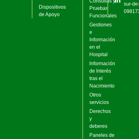
Consultas y
sur-de-
Dispositivos
Pruebas
09817
de Apoyo
Funcionales
Gestiones
e
Información
en el
Hospital
Información
de Interés
tras el
Nacimiento
Otros
servicios
Derechos
y
deberes
Paneles de