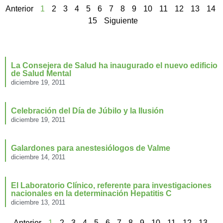
Anterior
1
2
3
4
5
6
7
8
9
10
11
12
13
14
15
Siguiente
La Consejera de Salud ha inaugurado el nuevo edificio
de Salud Mental
diciembre 19, 2011
Celebración del Día de Júbilo y la Ilusión
diciembre 19, 2011
Galardones para anestesiólogos de Valme
diciembre 14, 2011
El Laboratorio Clínico, referente para investigaciones
nacionales en la determinación Hepatitis C
diciembre 13, 2011
Anterior
1
2
3
4
5
6
7
8
9
10
11
12
13