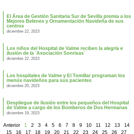
El Área de Gestión Sanitaria Sur de Sevilla premia a los
Mejores Belenes y Ornamentación Navideña de sus
centros
diciembre 22, 2023
Los niños del Hospital de Valme reciben la alegría e
ilusión de la `Asociación Sonrisas´
diciembre 22, 2023
Los hospitales de Valme y El Tomillar programan los
menús navideños para sus pacientes
diciembre 20, 2023
Despliegue de ilusión entre los pequeños del Hospital
de Valme a cargo de los Bomberos de Dos Hermanas
diciembre 19, 2023
Anterior
1
2
3
4
5
6
7
8
9
10
11
12
13
14
15
16
17
18
19
20
21
22
23
24
25
26
27