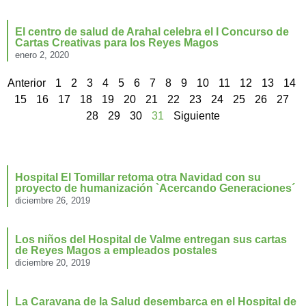
El centro de salud de Arahal celebra el I Concurso de
Cartas Creativas para los Reyes Magos
enero 2, 2020
Anterior
1
2
3
4
5
6
7
8
9
10
11
12
13
14
15
16
17
18
19
20
21
22
23
24
25
26
27
28
29
30
31
Siguiente
Hospital El Tomillar retoma otra Navidad con su
proyecto de humanización `Acercando Generaciones´
diciembre 26, 2019
Los niños del Hospital de Valme entregan sus cartas
de Reyes Magos a empleados postales
diciembre 20, 2019
La Caravana de la Salud desembarca en el Hospital de