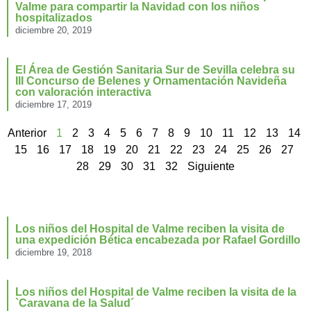
Valme para compartir la Navidad con los niños
hospitalizados
diciembre 20, 2019
El Área de Gestión Sanitaria Sur de Sevilla celebra su
III Concurso de Belenes y Ornamentación Navideña
con valoración interactiva
diciembre 17, 2019
Anterior
1
2
3
4
5
6
7
8
9
10
11
12
13
14
15
16
17
18
19
20
21
22
23
24
25
26
27
28
29
30
31
32
Siguiente
Los niños del Hospital de Valme reciben la visita de
una expedición Bética encabezada por Rafael Gordillo
diciembre 19, 2018
Los niños del Hospital de Valme reciben la visita de la
`Caravana de la Salud´