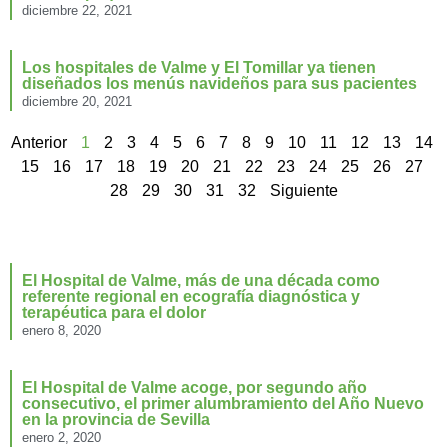
diciembre 22, 2021
Los hospitales de Valme y El Tomillar ya tienen
diseñados los menús navideños para sus pacientes
diciembre 20, 2021
Anterior
1
2
3
4
5
6
7
8
9
10
11
12
13
14
15
16
17
18
19
20
21
22
23
24
25
26
27
28
29
30
31
32
Siguiente
El Hospital de Valme, más de una década como
referente regional en ecografía diagnóstica y
terapéutica para el dolor
enero 8, 2020
El Hospital de Valme acoge, por segundo año
consecutivo, el primer alumbramiento del Año Nuevo
en la provincia de Sevilla
enero 2, 2020