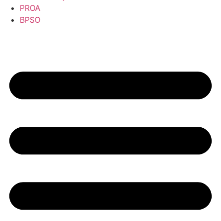
PROA
BPSO