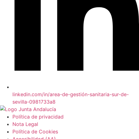
linkedin.com/in/area-de-gestión-sanitaria-sur-de-
sevilla-0981733a8
Política de privacidad
Nota Legal
Política de Cookies