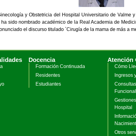
Ginecología y Obstetricia del Hospital Universitario de Valme 
, ha sido nombrado académico de la Real Academia de Medicina
nunciado el discurso titulado `Cirugía de la mama de más a m
alidades
Docencia
Atención
ia
Formación Continuada
Cómo Lle
Residentes
Ingresos 
yo
Estudiantes
Consultas
Funciona
Gestiones
Hospital
Informació
Nacimien
Otros serv