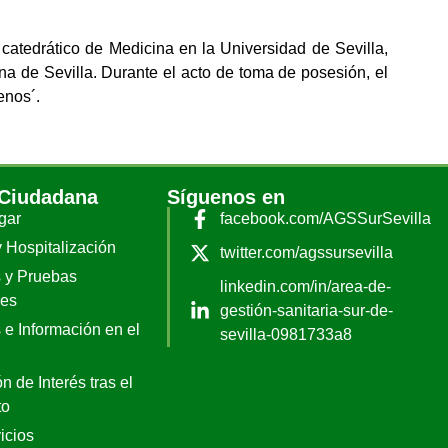
y catedrático de Medicina en la Universidad de Sevilla,
 de Sevilla. Durante el acto de toma de posesión, el
enos´.
 Ciudadana
Síguenos en
gar
facebook.com/AGSSurSevilla
y Hospitalización
twitter.com/agssursevilla
 y Pruebas
linkedin.com/in/area-de-
les
gestión-sanitaria-sur-de-
 e Información en el
sevilla-0981733a8
n de Interés tras el
to
icios