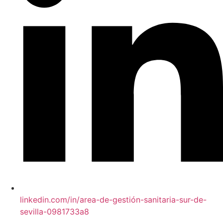
linkedin.com/in/area-de-gestión-sanitaria-sur-de-
sevilla-0981733a8