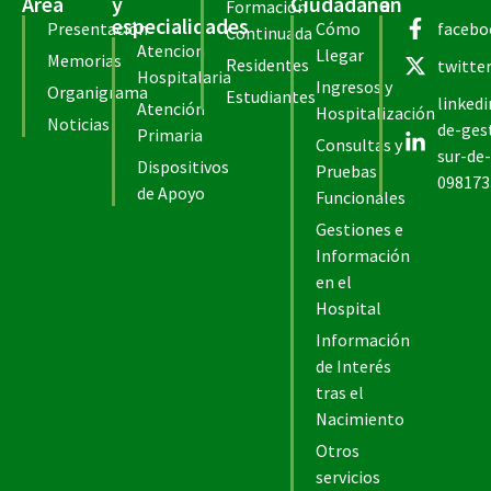
Área
y
Ciudadana
en
Formación
especialidades
Presentación
Cómo
facebo
Continuada
Atencion
Llegar
Memorias
Residentes
twitte
Hospitalaria
Ingresos y
Organigrama
Estudiantes
linked
Atención
Hospitalización
Noticias
de-ges
Primaria
Consultas y
sur-de-
Dispositivos
Pruebas
098173
de Apoyo
Funcionales
Gestiones e
Información
en el
Hospital
Información
de Interés
tras el
Nacimiento
Otros
servicios