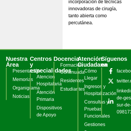
incorporación de técnicas
innovadoras de cirugía,
tanto abierta como
percutánea.
Nuestra
Centros
Docencia
Atención
Síguenos
Área
y
Ciudadana
en
Formación
especialidades
Presentación
Cómo
faceb
Continuada
Atencion
Llegar
Memorias
Residentes
twitter
Hospitalaria
Ingresos y
Organigrama
Estudiantes
linked
Atención
Hospitalización
Noticias
de-ges
Primaria
Consultas y
sur-de-
Dispositivos
Pruebas
09817
de Apoyo
Funcionales
Gestiones