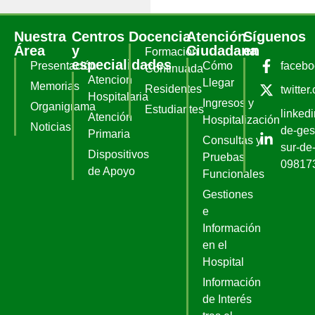
Nuestra
Centros
Docencia
Atención
Síguenos
Área
y
Ciudadana
en
Formación
especialidades
Presentación
Cómo
faceb
Continuada
Atencion
Llegar
Memorias
Residentes
twitter
Hospitalaria
Ingresos y
Organigrama
Estudiantes
linked
Atención
Hospitalización
Noticias
de-ges
Primaria
Consultas y
sur-de-
Dispositivos
Pruebas
09817
de Apoyo
Funcionales
Gestiones
e
Información
en el
Hospital
Información
de Interés