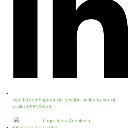
linkedin.com/in/area-de-gestión-sanitaria-sur-de-
sevilla-0981733a8
Política de privacidad