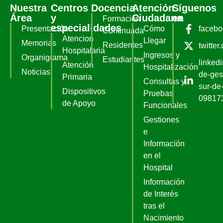
Nuestra
Centros
Docencia
Atención
Síguenos
Área
y
Ciudadana
en
Formación
especialidades
Presentación
Cómo
faceb
Continuada
Atencion
Llegar
Memorias
Residentes
twitter
Hospitalaria
Ingresos y
Organigrama
Estudiantes
linked
Atención
Hospitalización
Noticias
de-ges
Primaria
Consultas y
sur-de-
Dispositivos
Pruebas
09817
de Apoyo
Funcionales
Gestiones
e
Información
en el
Hospital
Información
de Interés
tras el
Nacimiento