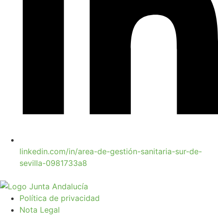
linkedin.com/in/area-de-gestión-sanitaria-sur-de-
sevilla-0981733a8
Política de privacidad
Nota Legal