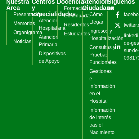
Nuestra
Centros
Docencia
Atención
Síguenos
Área
y
Ciudadana
en
Formación
especialidades
Presentación
Cómo
faceb
Continuada
Atencion
Llegar
Memorias
Residentes
twitter
Hospitalaria
Ingresos y
Organigrama
Estudiantes
linked
Atención
Hospitalización
Noticias
de-ges
Primaria
Consultas y
sur-de-
Dispositivos
Pruebas
09817
de Apoyo
Funcionales
Gestiones
e
Información
en el
Hospital
Información
de Interés
tras el
Nacimiento