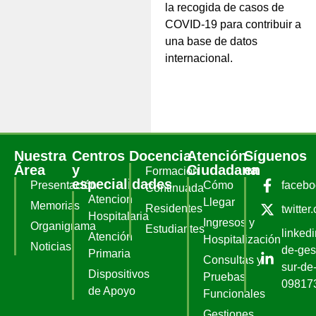
la recogida de casos de
COVID-19 para contribuir a
una base de datos
internacional.
Nuestra
Centros
Docencia
Atención
Síguenos
Área
y
Ciudadana
en
Formación
especialidades
Presentación
Cómo
faceb
Continuada
Atencion
Llegar
Memorias
Residentes
twitter
Hospitalaria
Ingresos y
Organigrama
Estudiantes
linked
Atención
Hospitalización
Noticias
de-ges
Primaria
Consultas y
sur-de-
Dispositivos
Pruebas
09817
de Apoyo
Funcionales
Gestiones