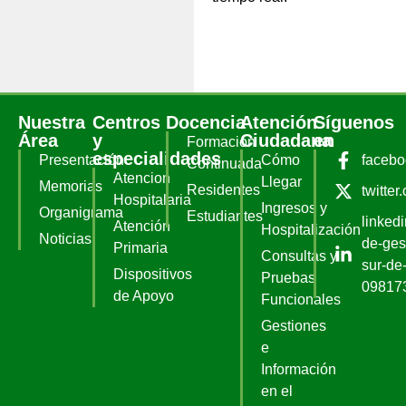
Nuestra
Centros
Docencia
Atención
Síguenos
Área
y
Ciudadana
en
Formación
especialidades
Presentación
Cómo
faceb
Continuada
Atencion
Llegar
Memorias
Residentes
twitter
Hospitalaria
Ingresos y
Organigrama
Estudiantes
linked
Atención
Hospitalización
Noticias
de-ges
Primaria
Consultas y
sur-de-
Dispositivos
Pruebas
09817
de Apoyo
Funcionales
Gestiones
e
Información
en el