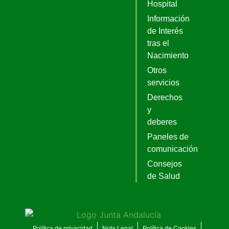
Hospital
Información
de Interés
tras el
Nacimiento
Otros
servicios
Derechos
y
deberes
Paneles de
comunicación
Consejos
de Salud
Política de privacidad
Nota Legal
Política de Cookies