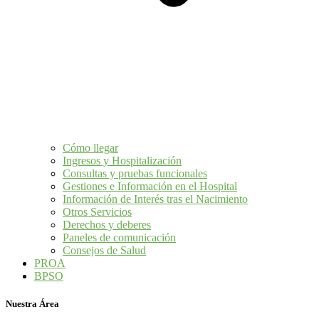
Cómo llegar
Ingresos y Hospitalización
Consultas y pruebas funcionales
Gestiones e Información en el Hospital
Información de Interés tras el Nacimiento
Otros Servicios
Derechos y deberes
Paneles de comunicación
Consejos de Salud
PROA
BPSO
Nuestra Área