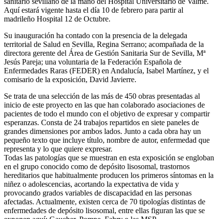
sanitario sevillano de la mano del Hospital Universitario de Valme.
Aquí estará vigente hasta el día 10 de febrero para partir al
madrileño Hospital 12 de Octubre.
Su inauguración ha contado con la presencia de la delegada
territorial de Salud en Sevilla, Regina Serrano; acompañada de la
directora gerente del Área de Gestión Sanitaria Sur de Sevilla, Mª
Jesús Pareja; una voluntaria de la Federación Española de
Enfermedades Raras (FEDER) en Andalucía, Isabel Martínez, y el
comisario de la exposición, David Javierre.
Se trata de una selección de las más de 450 obras presentadas al
inicio de este proyecto en las que han colaborado asociaciones de
pacientes de todo el mundo con el objetivo de expresar y compartir
esperanzas. Consta de 24 trabajos repartidos en siete paneles de
grandes dimensiones por ambos lados. Junto a cada obra hay un
pequeño texto que incluye título, nombre de autor, enfermedad que
representa y lo que quiere expresar.
Todas las patologías que se muestran en esta exposición se engloban
en el grupo conocido como de depósito lisosomal, trastornos
hereditarios que habitualmente producen los primeros síntomas en la
niñez o adolescencias, acortando la expectativa de vida y
provocando grados variables de discapacidad en las personas
afectadas. Actualmente, existen cerca de 70 tipologías distintas de
enfermedades de depósito lisosomal, entre ellas figuran las que se