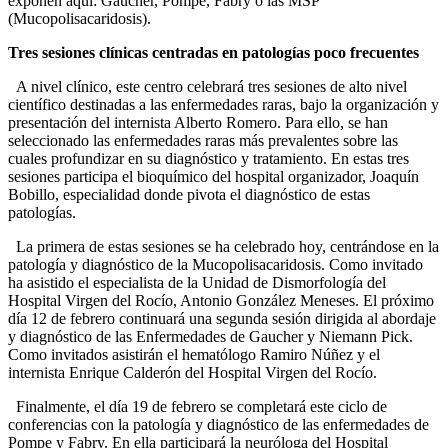
exponen aquí: Gaucher, Pompe, Fabry o las MSP
(Mucopolisacaridosis).
Tres sesiones clínicas centradas en patologías poco frecuentes
A nivel clínico, este centro celebrará tres sesiones de alto nivel
científico destinadas a las enfermedades raras, bajo la organización y
presentación del internista Alberto Romero. Para ello, se han
seleccionado las enfermedades raras más prevalentes sobre las
cuales profundizar en su diagnóstico y tratamiento. En estas tres
sesiones participa el bioquímico del hospital organizador, Joaquín
Bobillo, especialidad donde pivota el diagnóstico de estas
patologías.
La primera de estas sesiones se ha celebrado hoy, centrándose en la
patología y diagnóstico de la Mucopolisacaridosis. Como invitado
ha asistido el especialista de la Unidad de Dismorfología del
Hospital Virgen del Rocío, Antonio González Meneses. El próximo
día 12 de febrero continuará una segunda sesión dirigida al abordaje
y diagnóstico de las Enfermedades de Gaucher y Niemann Pick.
Como invitados asistirán el hematólogo Ramiro Núñez y el
internista Enrique Calderón del Hospital Virgen del Rocío.
Finalmente, el día 19 de febrero se completará este ciclo de
conferencias con la patología y diagnóstico de las enfermedades de
Pompe y Fabry. En ella participará la neuróloga del Hospital