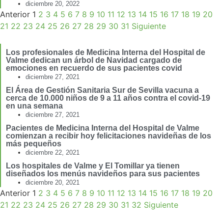
diciembre 20, 2022
Anterior
1
2
3
4
5
6
7
8
9
10
11
12
13
14
15
16
17
18
19
20
21
22
23
24
25
26
27
28
29
30
31
Siguiente
Los profesionales de Medicina Interna del Hospital de
Valme dedican un árbol de Navidad cargado de
emociones en recuerdo de sus pacientes covid
diciembre 27, 2021
El Área de Gestión Sanitaria Sur de Sevilla vacuna a
cerca de 10.000 niños de 9 a 11 años contra el covid-19
en una semana
diciembre 27, 2021
Pacientes de Medicina Interna del Hospital de Valme
comienzan a recibir hoy felicitaciones navideñas de los
más pequeños
diciembre 22, 2021
Los hospitales de Valme y El Tomillar ya tienen
diseñados los menús navideños para sus pacientes
diciembre 20, 2021
Anterior
1
2
3
4
5
6
7
8
9
10
11
12
13
14
15
16
17
18
19
20
21
22
23
24
25
26
27
28
29
30
31
32
Siguiente