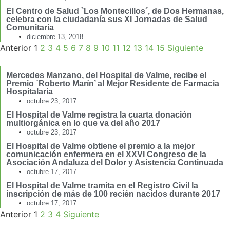
El Centro de Salud `Los Montecillos´, de Dos Hermanas,
celebra con la ciudadanía sus XI Jornadas de Salud
Comunitaria
diciembre 13, 2018
Anterior
1
2
3
4
5
6
7
8
9
10
11
12
13
14
15
Siguiente
Mercedes Manzano, del Hospital de Valme, recibe el
Premio `Roberto Marín’ al Mejor Residente de Farmacia
Hospitalaria
octubre 23, 2017
El Hospital de Valme registra la cuarta donación
multiorgánica en lo que va del año 2017
octubre 23, 2017
El Hospital de Valme obtiene el premio a la mejor
comunicación enfermera en el XXVI Congreso de la
Asociación Andaluza del Dolor y Asistencia Continuada
octubre 17, 2017
El Hospital de Valme tramita en el Registro Civil la
inscripción de más de 100 recién nacidos durante 2017
octubre 17, 2017
Anterior
1
2
3
4
Siguiente