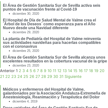
El Área de Gestión Sanitaria Sur de Sevilla activa seis
puntos de vacunación frente al Covid-19
diciembre 30, 2020
El Hospital de Día de Salud Mental de Valme crea el
`Árbol de los Deseos´ como esperanza para el Año
Nuevo desde una Navidad diferente
diciembre 29, 2020
La planta de Pediatría del Hospital de Valme reinventa
sus actividades navideñas para hacerlas compatibles
con el coronavirus
diciembre 25, 2020
El Área de Gestión Sanitaria Sur de Sevilla alcanza unos
excelentes resultados en la cobertura vacunal de la gripe
diciembre 23, 2020
Anterior
1
2
3
4
5
6
7
8
9
10
11
12
13
14
15
16
17
18
19
20
21
22
23
24
25
26
27
28
29
30
31
Siguiente
Médicos y enfermeros del Hospital de Valme,
galardonados por la Asociación Andaluza-Extremeña de
Anestesiología, Reanimación y Terapéutica del Dolor
diciembre 4, 2019
Doce unidades del Área de Gestión Sanitaria Sur de