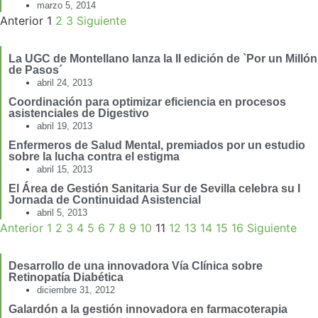
marzo 5, 2014
Anterior
1
2
3
Siguiente
La UGC de Montellano lanza la II edición de `Por un Millón
de Pasos´
abril 24, 2013
Coordinación para optimizar eficiencia en procesos
asistenciales de Digestivo
abril 19, 2013
Enfermeros de Salud Mental, premiados por un estudio
sobre la lucha contra el estigma
abril 15, 2013
El Área de Gestión Sanitaria Sur de Sevilla celebra su I
Jornada de Continuidad Asistencial
abril 5, 2013
Anterior
1
2
3
4
5
6
7
8
9
10
11
12
13
14
15
16
Siguiente
Desarrollo de una innovadora Vía Clínica sobre
Retinopatía Diabética
diciembre 31, 2012
Galardón a la gestión innovadora en farmacoterapia