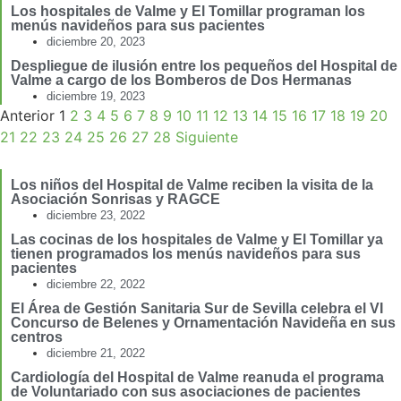
Los hospitales de Valme y El Tomillar programan los
menús navideños para sus pacientes
diciembre 20, 2023
Despliegue de ilusión entre los pequeños del Hospital de
Valme a cargo de los Bomberos de Dos Hermanas
diciembre 19, 2023
Anterior
1
2
3
4
5
6
7
8
9
10
11
12
13
14
15
16
17
18
19
20
21
22
23
24
25
26
27
28
Siguiente
Los niños del Hospital de Valme reciben la visita de la
Asociación Sonrisas y RAGCE
diciembre 23, 2022
Las cocinas de los hospitales de Valme y El Tomillar ya
tienen programados los menús navideños para sus
pacientes
diciembre 22, 2022
El Área de Gestión Sanitaria Sur de Sevilla celebra el VI
Concurso de Belenes y Ornamentación Navideña en sus
centros
diciembre 21, 2022
Cardiología del Hospital de Valme reanuda el programa
de Voluntariado con sus asociaciones de pacientes