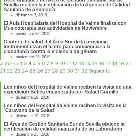
Sevilla reciben la certificación de la Agencia de Calidad
Sanitaria de Andalucía
diciembre 3, 2019
El Aula Hospitalaria del Hospital de Valme finaliza con
Musicoterapia sus actividades de Noviembre
noviembre 29, 2019
Centros de salud del Área Sur de la provincia
instrumentalizan el teatro para concienciar a la
ciudadanía contra la violencia de género
noviembre 28, 2019
Anterior
1
2
3
4
5
6
7
8
9
10
11
12
13
14
15
16
17
18
19
20
21
22
23
24
25
26
27
28
29
30
31
32
Siguiente
Los niños del Hospital de Valme reciben la visita de una
expedición Bética encabezada por Rafael Gordillo
diciembre 19, 2018
Los niños del Hospital de Valme reciben la visita de la
`Caravana de la Salud´
diciembre 19, 2018
El Área de Gestión Sanitaria Sur de Sevilla obtiene la
certificación de calidad avanzada de su Laboratorio
diciembre 13, 2018