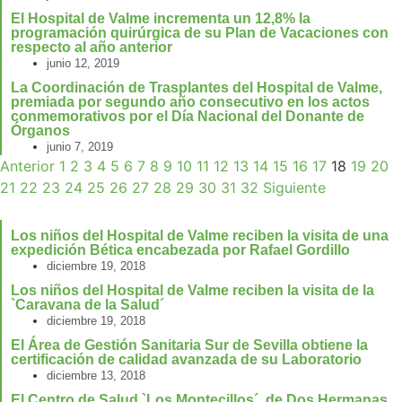
El Hospital de Valme incrementa un 12,8% la
programación quirúrgica de su Plan de Vacaciones con
respecto al año anterior
junio 12, 2019
La Coordinación de Trasplantes del Hospital de Valme,
premiada por segundo año consecutivo en los actos
conmemorativos por el Día Nacional del Donante de
Órganos
junio 7, 2019
Anterior
1
2
3
4
5
6
7
8
9
10
11
12
13
14
15
16
17
18
19
20
21
22
23
24
25
26
27
28
29
30
31
32
Siguiente
Los niños del Hospital de Valme reciben la visita de una
expedición Bética encabezada por Rafael Gordillo
diciembre 19, 2018
Los niños del Hospital de Valme reciben la visita de la
`Caravana de la Salud´
diciembre 19, 2018
El Área de Gestión Sanitaria Sur de Sevilla obtiene la
certificación de calidad avanzada de su Laboratorio
diciembre 13, 2018
El Centro de Salud `Los Montecillos´, de Dos Hermanas,