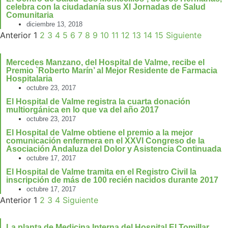
celebra con la ciudadanía sus XI Jornadas de Salud
Comunitaria
diciembre 13, 2018
Anterior
1
2
3
4
5
6
7
8
9
10
11
12
13
14
15
Siguiente
Mercedes Manzano, del Hospital de Valme, recibe el
Premio `Roberto Marín’ al Mejor Residente de Farmacia
Hospitalaria
octubre 23, 2017
El Hospital de Valme registra la cuarta donación
multiorgánica en lo que va del año 2017
octubre 23, 2017
El Hospital de Valme obtiene el premio a la mejor
comunicación enfermera en el XXVI Congreso de la
Asociación Andaluza del Dolor y Asistencia Continuada
octubre 17, 2017
El Hospital de Valme tramita en el Registro Civil la
inscripción de más de 100 recién nacidos durante 2017
octubre 17, 2017
Anterior
1
2
3
4
Siguiente
La planta de Medicina Interna del Hospital El Tomillar