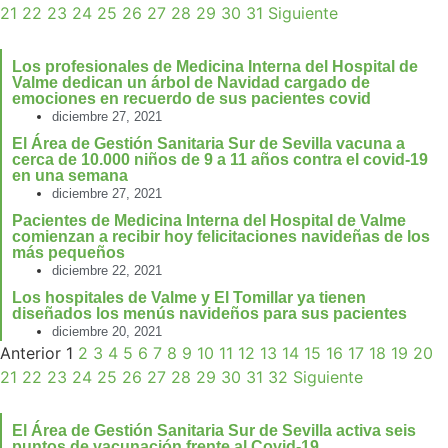
21
22
23
24
25
26
27
28
29
30
31
Siguiente
Los profesionales de Medicina Interna del Hospital de
Valme dedican un árbol de Navidad cargado de
emociones en recuerdo de sus pacientes covid
diciembre 27, 2021
El Área de Gestión Sanitaria Sur de Sevilla vacuna a
cerca de 10.000 niños de 9 a 11 años contra el covid-19
en una semana
diciembre 27, 2021
Pacientes de Medicina Interna del Hospital de Valme
comienzan a recibir hoy felicitaciones navideñas de los
más pequeños
diciembre 22, 2021
Los hospitales de Valme y El Tomillar ya tienen
diseñados los menús navideños para sus pacientes
diciembre 20, 2021
Anterior
1
2
3
4
5
6
7
8
9
10
11
12
13
14
15
16
17
18
19
20
21
22
23
24
25
26
27
28
29
30
31
32
Siguiente
El Área de Gestión Sanitaria Sur de Sevilla activa seis
puntos de vacunación frente al Covid-19