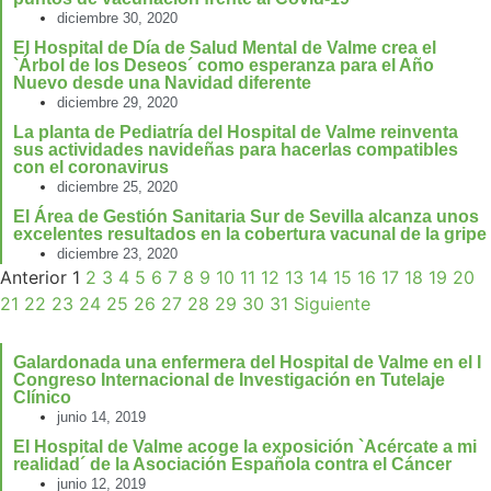
diciembre 30, 2020
El Hospital de Día de Salud Mental de Valme crea el
`Árbol de los Deseos´ como esperanza para el Año
Nuevo desde una Navidad diferente
diciembre 29, 2020
La planta de Pediatría del Hospital de Valme reinventa
sus actividades navideñas para hacerlas compatibles
con el coronavirus
diciembre 25, 2020
El Área de Gestión Sanitaria Sur de Sevilla alcanza unos
excelentes resultados en la cobertura vacunal de la gripe
diciembre 23, 2020
Anterior
1
2
3
4
5
6
7
8
9
10
11
12
13
14
15
16
17
18
19
20
21
22
23
24
25
26
27
28
29
30
31
Siguiente
Galardonada una enfermera del Hospital de Valme en el I
Congreso Internacional de Investigación en Tutelaje
Clínico
junio 14, 2019
El Hospital de Valme acoge la exposición `Acércate a mi
realidad´ de la Asociación Española contra el Cáncer
junio 12, 2019