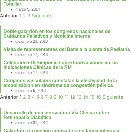
Tomillar
marzo 5, 2014
Anterior
1
2
3
Siguiente
Doble galardón en los congresos nacionales de
Cuidados Paliativos y Medicina Interna
diciembre 23, 2013
Visita de representantes del Betis a la planta de Pediatría
diciembre 17, 2013
Celebrado el II Simposio sobre Innovaciones en las
Indicaciones Clínicas de la RM
diciembre 17, 2013
Cirujanos vasculares constatan la efectividad de la
embolización en síndrome de congestión pélvica
diciembre 5, 2013
Anterior
1
2
3
4
5
6
7
8
9
10
11
12
13
14
15
16
Siguiente
Desarrollo de una innovadora Vía Clínica sobre
Retinopatía Diabética
diciembre 31, 2012
Galardón a la gestión innovadora en farmacoterapia