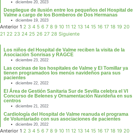
diciembre 20, 2023
Despliegue de ilusión entre los pequeños del Hospital de
Valme a cargo de los Bomberos de Dos Hermanas
diciembre 19, 2023
Anterior
1
2
3
4
5
6
7
8
9
10
11
12
13
14
15
16
17
18
19
20
21
22
23
24
25
26
27
28
Siguiente
Los niños del Hospital de Valme reciben la visita de la
Asociación Sonrisas y RAGCE
diciembre 23, 2022
Las cocinas de los hospitales de Valme y El Tomillar ya
tienen programados los menús navideños para sus
pacientes
diciembre 22, 2022
El Área de Gestión Sanitaria Sur de Sevilla celebra el VI
Concurso de Belenes y Ornamentación Navideña en sus
centros
diciembre 21, 2022
Cardiología del Hospital de Valme reanuda el programa
de Voluntariado con sus asociaciones de pacientes
diciembre 20, 2022
Anterior
1
2
3
4
5
6
7
8
9
10
11
12
13
14
15
16
17
18
19
20