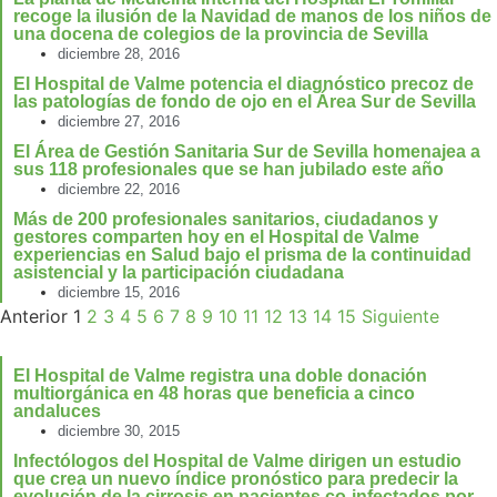
recoge la ilusión de la Navidad de manos de los niños de
una docena de colegios de la provincia de Sevilla
diciembre 28, 2016
El Hospital de Valme potencia el diagnóstico precoz de
las patologías de fondo de ojo en el Área Sur de Sevilla
diciembre 27, 2016
El Área de Gestión Sanitaria Sur de Sevilla homenajea a
sus 118 profesionales que se han jubilado este año
diciembre 22, 2016
Más de 200 profesionales sanitarios, ciudadanos y
gestores comparten hoy en el Hospital de Valme
experiencias en Salud bajo el prisma de la continuidad
asistencial y la participación ciudadana
diciembre 15, 2016
Anterior
1
2
3
4
5
6
7
8
9
10
11
12
13
14
15
Siguiente
El Hospital de Valme registra una doble donación
multiorgánica en 48 horas que beneficia a cinco
andaluces
diciembre 30, 2015
Infectólogos del Hospital de Valme dirigen un estudio
que crea un nuevo índice pronóstico para predecir la
evolución de la cirrosis en pacientes co-infectados por