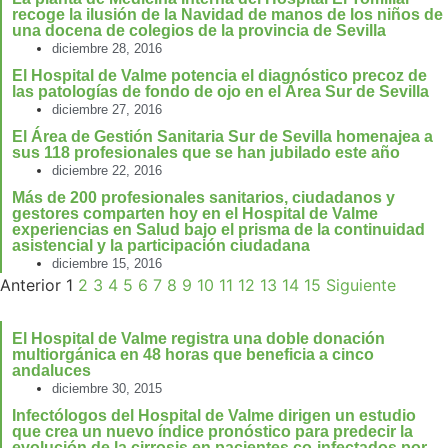
recoge la ilusión de la Navidad de manos de los niños de
una docena de colegios de la provincia de Sevilla
diciembre 28, 2016
El Hospital de Valme potencia el diagnóstico precoz de
las patologías de fondo de ojo en el Área Sur de Sevilla
diciembre 27, 2016
El Área de Gestión Sanitaria Sur de Sevilla homenajea a
sus 118 profesionales que se han jubilado este año
diciembre 22, 2016
Más de 200 profesionales sanitarios, ciudadanos y
gestores comparten hoy en el Hospital de Valme
experiencias en Salud bajo el prisma de la continuidad
asistencial y la participación ciudadana
diciembre 15, 2016
Anterior
1
2
3
4
5
6
7
8
9
10
11
12
13
14
15
Siguiente
El Hospital de Valme registra una doble donación
multiorgánica en 48 horas que beneficia a cinco
andaluces
diciembre 30, 2015
Infectólogos del Hospital de Valme dirigen un estudio
que crea un nuevo índice pronóstico para predecir la
evolución de la cirrosis en pacientes co-infectados por