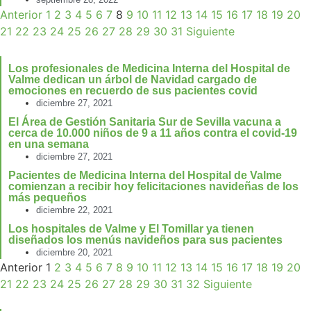
Anterior
1
2
3
4
5
6
7
8
9
10
11
12
13
14
15
16
17
18
19
20
21
22
23
24
25
26
27
28
29
30
31
Siguiente
Los profesionales de Medicina Interna del Hospital de
Valme dedican un árbol de Navidad cargado de
emociones en recuerdo de sus pacientes covid
diciembre 27, 2021
El Área de Gestión Sanitaria Sur de Sevilla vacuna a
cerca de 10.000 niños de 9 a 11 años contra el covid-19
en una semana
diciembre 27, 2021
Pacientes de Medicina Interna del Hospital de Valme
comienzan a recibir hoy felicitaciones navideñas de los
más pequeños
diciembre 22, 2021
Los hospitales de Valme y El Tomillar ya tienen
diseñados los menús navideños para sus pacientes
diciembre 20, 2021
Anterior
1
2
3
4
5
6
7
8
9
10
11
12
13
14
15
16
17
18
19
20
21
22
23
24
25
26
27
28
29
30
31
32
Siguiente