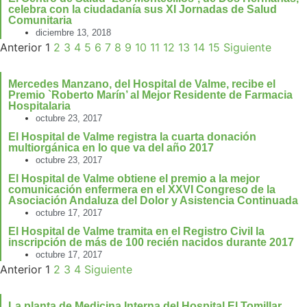
celebra con la ciudadanía sus XI Jornadas de Salud
Comunitaria
diciembre 13, 2018
Anterior
1
2
3
4
5
6
7
8
9
10
11
12
13
14
15
Siguiente
Mercedes Manzano, del Hospital de Valme, recibe el
Premio `Roberto Marín’ al Mejor Residente de Farmacia
Hospitalaria
octubre 23, 2017
El Hospital de Valme registra la cuarta donación
multiorgánica en lo que va del año 2017
octubre 23, 2017
El Hospital de Valme obtiene el premio a la mejor
comunicación enfermera en el XXVI Congreso de la
Asociación Andaluza del Dolor y Asistencia Continuada
octubre 17, 2017
El Hospital de Valme tramita en el Registro Civil la
inscripción de más de 100 recién nacidos durante 2017
octubre 17, 2017
Anterior
1
2
3
4
Siguiente
La planta de Medicina Interna del Hospital El Tomillar