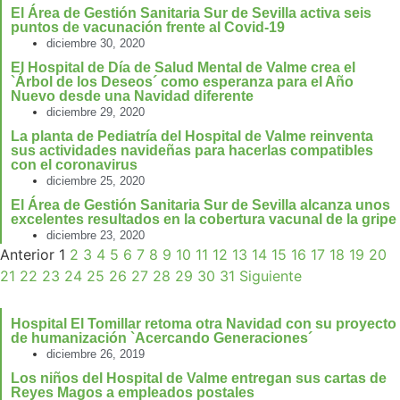
El Área de Gestión Sanitaria Sur de Sevilla activa seis
puntos de vacunación frente al Covid-19
diciembre 30, 2020
El Hospital de Día de Salud Mental de Valme crea el
`Árbol de los Deseos´ como esperanza para el Año
Nuevo desde una Navidad diferente
diciembre 29, 2020
La planta de Pediatría del Hospital de Valme reinventa
sus actividades navideñas para hacerlas compatibles
con el coronavirus
diciembre 25, 2020
El Área de Gestión Sanitaria Sur de Sevilla alcanza unos
excelentes resultados en la cobertura vacunal de la gripe
diciembre 23, 2020
Anterior
1
2
3
4
5
6
7
8
9
10
11
12
13
14
15
16
17
18
19
20
21
22
23
24
25
26
27
28
29
30
31
Siguiente
Hospital El Tomillar retoma otra Navidad con su proyecto
de humanización `Acercando Generaciones´
diciembre 26, 2019
Los niños del Hospital de Valme entregan sus cartas de
Reyes Magos a empleados postales