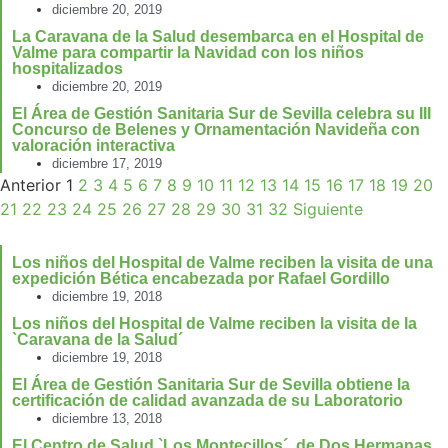
diciembre 20, 2019
La Caravana de la Salud desembarca en el Hospital de
Valme para compartir la Navidad con los niños
hospitalizados
diciembre 20, 2019
El Área de Gestión Sanitaria Sur de Sevilla celebra su III
Concurso de Belenes y Ornamentación Navideña con
valoración interactiva
diciembre 17, 2019
Anterior
1
2
3
4
5
6
7
8
9
10
11
12
13
14
15
16
17
18
19
20
21
22
23
24
25
26
27
28
29
30
31
32
Siguiente
Los niños del Hospital de Valme reciben la visita de una
expedición Bética encabezada por Rafael Gordillo
diciembre 19, 2018
Los niños del Hospital de Valme reciben la visita de la
`Caravana de la Salud´
diciembre 19, 2018
El Área de Gestión Sanitaria Sur de Sevilla obtiene la
certificación de calidad avanzada de su Laboratorio
diciembre 13, 2018
El Centro de Salud `Los Montecillos´, de Dos Hermanas,