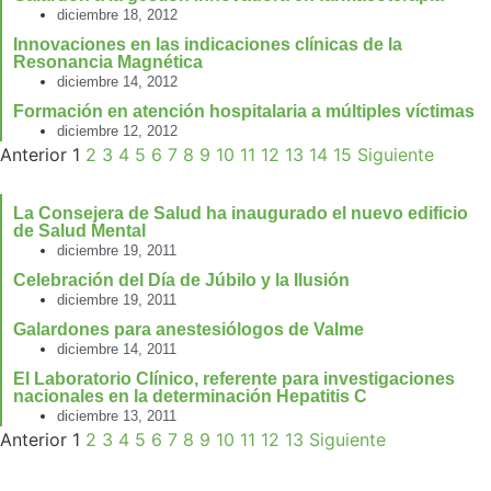
diciembre 18, 2012
Innovaciones en las indicaciones clínicas de la
Resonancia Magnética
diciembre 14, 2012
Formación en atención hospitalaria a múltiples víctimas
diciembre 12, 2012
Anterior
1
2
3
4
5
6
7
8
9
10
11
12
13
14
15
Siguiente
La Consejera de Salud ha inaugurado el nuevo edificio
de Salud Mental
diciembre 19, 2011
Celebración del Día de Júbilo y la Ilusión
diciembre 19, 2011
Galardones para anestesiólogos de Valme
diciembre 14, 2011
El Laboratorio Clínico, referente para investigaciones
nacionales en la determinación Hepatitis C
diciembre 13, 2011
Anterior
1
2
3
4
5
6
7
8
9
10
11
12
13
Siguiente