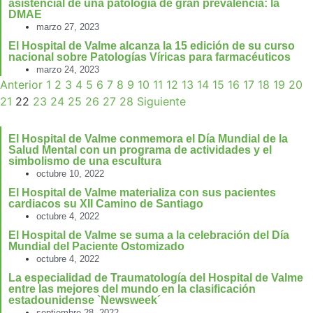
asistencial de una patología de gran prevalencia: la
DMAE
marzo 27, 2023
El Hospital de Valme alcanza la 15 edición de su curso
nacional sobre Patologías Víricas para farmacéuticos
marzo 24, 2023
Anterior
1
2
3
4
5
6
7
8
9
10
11
12
13
14
15
16
17
18
19
20
21
22
23
24
25
26
27
28
Siguiente
El Hospital de Valme conmemora el Día Mundial de la
Salud Mental con un programa de actividades y el
simbolismo de una escultura
octubre 10, 2022
El Hospital de Valme materializa con sus pacientes
cardiacos su XII Camino de Santiago
octubre 4, 2022
El Hospital de Valme se suma a la celebración del Día
Mundial del Paciente Ostomizado
octubre 4, 2022
La especialidad de Traumatología del Hospital de Valme
entre las mejores del mundo en la clasificación
estadounidense `Newsweek´
septiembre 28, 2022