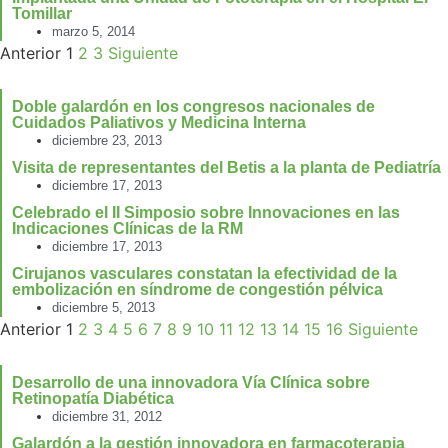
Tomillar
marzo 5, 2014
Anterior
1
2
3
Siguiente
Doble galardón en los congresos nacionales de
Cuidados Paliativos y Medicina Interna
diciembre 23, 2013
Visita de representantes del Betis a la planta de Pediatría
diciembre 17, 2013
Celebrado el II Simposio sobre Innovaciones en las
Indicaciones Clínicas de la RM
diciembre 17, 2013
Cirujanos vasculares constatan la efectividad de la
embolización en síndrome de congestión pélvica
diciembre 5, 2013
Anterior
1
2
3
4
5
6
7
8
9
10
11
12
13
14
15
16
Siguiente
Desarrollo de una innovadora Vía Clínica sobre
Retinopatía Diabética
diciembre 31, 2012
Galardón a la gestión innovadora en farmacoterapia