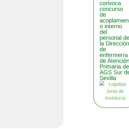
convoca
concurso
de
acoplamien
o interno
del
personal d
la Direcció
de
enfermería
de Atenció
Primaria de
AGS Sur d
Sevilla