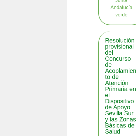
Resolución
provisional
del
Concurso
de
Acoplamie
to de
Atención
Primaria e
el
Dispositivo
de Apoyo
Sevilla Sur
y las Zona
Básicas de
Salud