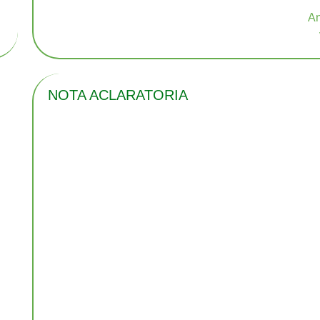
NOTA ACLARATORIA
n
n
s