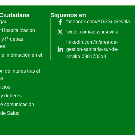
 Ciudadana
Síguenos en
gar
facebook.com/AGSSurSevilla
y Hospitalización
twitter.com/agssursevilla
 y Pruebas
linkedin.com/in/area-de-
les
gestión-sanitaria-sur-de-
 e Información en el
sevilla-0981733a8
n de Interés tras el
to
icios
 y deberes
de comunicación
 de Salud