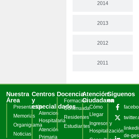
2014
2013
2012
2011
Nuestra
Centros
Docencia
Atención
Síguenos
Área
y
Ciudadana
en
Formación
especialidades
Presentación
Cómo
faceb
Continuada
Atencion
Llegar
Memorias
Residentes
twitter
Hospitalaria
Ingresos y
Organigrama
Estudiantes
linked
Atención
Hospitalización
Noticias
de-ges
Primaria