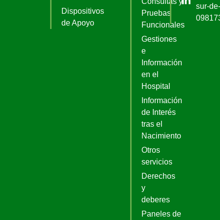
Consultas y
sur-de-
Dispositivos
Pruebas
09817
de Apoyo
Funcionales
Gestiones
e
Información
en el
Hospital
Información
de Interés
tras el
Nacimiento
Otros
servicios
Derechos
y
deberes
Paneles de