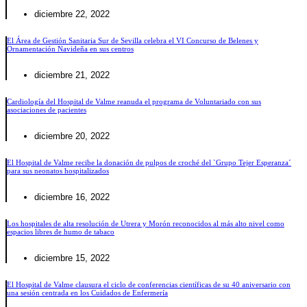
diciembre 22, 2022
El Área de Gestión Sanitaria Sur de Sevilla celebra el VI Concurso de Belenes y
Ornamentación Navideña en sus centros
diciembre 21, 2022
Cardiología del Hospital de Valme reanuda el programa de Voluntariado con sus
asociaciones de pacientes
diciembre 20, 2022
El Hospital de Valme recibe la donación de pulpos de croché del `Grupo Tejer Esperanza´
para sus neonatos hospitalizados
diciembre 16, 2022
Los hospitales de alta resolución de Utrera y Morón reconocidos al más alto nivel como
espacios libres de humo de tabaco
diciembre 15, 2022
El Hospital de Valme clausura el ciclo de conferencias científicas de su 40 aniversario con
una sesión centrada en los Cuidados de Enfermería