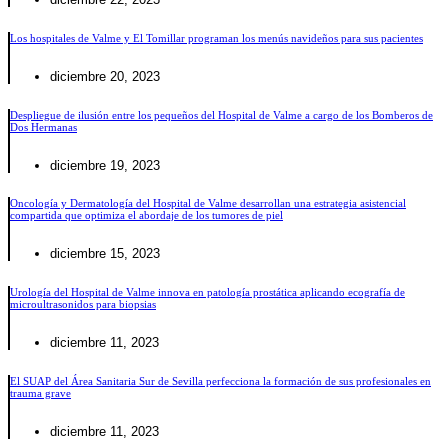
Los hospitales de Valme y El Tomillar programan los menús navideños para sus pacientes
diciembre 20, 2023
Despliegue de ilusión entre los pequeños del Hospital de Valme a cargo de los Bomberos de
Dos Hermanas
diciembre 19, 2023
Oncología y Dermatología del Hospital de Valme desarrollan una estrategia asistencial
compartida que optimiza el abordaje de los tumores de piel
diciembre 15, 2023
Urología del Hospital de Valme innova en patología prostática aplicando ecografía de
microultrasonidos para biopsias
diciembre 11, 2023
El SUAP del Área Sanitaria Sur de Sevilla perfecciona la formación de sus profesionales en
trauma grave
diciembre 11, 2023