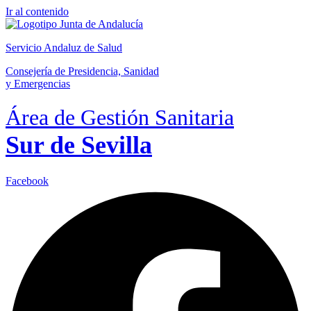
Ir al contenido
Servicio Andaluz de Salud
Consejería de Presidencia, Sanidad
y Emergencias
Área de Gestión Sanitaria
Sur de Sevilla
Facebook