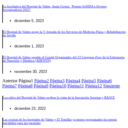
La facultativa del Hospital de Valme, Anaïs Corma: `Premio GeSIDA a Jóvenes
Investigadores 2023´
diciembre 5, 2023
El Hospital de Valme acoge la V Jornada de los Servicios de Medicina Física y Rehabilitación
de Sevilla
diciembre 1, 2023
El Hospital de Valme preside el Comité Organizador del 23 Congreso-Foro de la Enfermería
de Nutrición y Dietética (ADENYD)
noviembre 30, 2023
Anterior
Página
1
Página
2
Página
3
Página
4
Página
5
Página
6
Página
7
Página
8
Página
9
Página
10
Página
11
Página
12
Siguiente
Los niños del Hospital de Valme reciben la visita de la Asociación Sonrisas y RAGCE
diciembre 23, 2022
Las cocinas de los hospitales de Valme y El Tomillar ya tienen programados los menús
navideños para sus pacientes