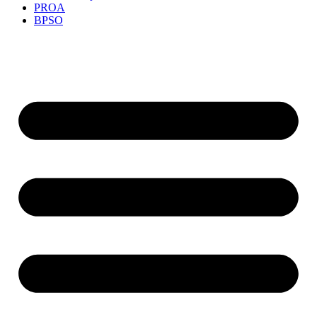
PROA
BPSO