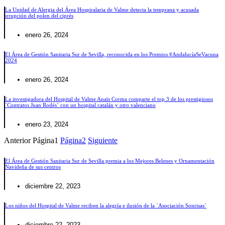
La Unidad de Alergia del Área Hospiralaria de Valme detecta la temprana y acusada
irrupción del polen del ciprés
enero 26, 2024
El Área de Gestión Sanitaria Sur de Sevilla, reconocida en los Premios #AndalucíaSeVacuna
2024
enero 26, 2024
La investigadora del Hospital de Valme Anaïs Corma comparte el top 3 de los prestigiosos
`Contratos Juan Rodés´ con un hospital catalán y otro valenciano
enero 23, 2024
Anterior
Página
1
Página
2
Siguiente
El Área de Gestión Sanitaria Sur de Sevilla premia a los Mejores Belenes y Ornamentación
Navideña de sus centros
diciembre 22, 2023
Los niños del Hospital de Valme reciben la alegría e ilusión de la `Asociación Sonrisas´
diciembre 22, 2023