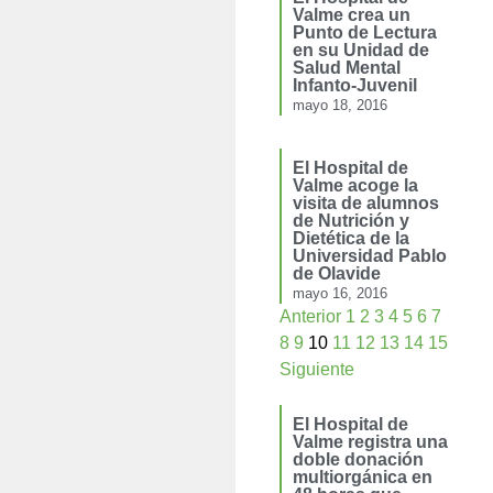
Valme crea un
Punto de Lectura
en su Unidad de
Salud Mental
Infanto-Juvenil
mayo 18, 2016
El Hospital de
Valme acoge la
visita de alumnos
de Nutrición y
Dietética de la
Universidad Pablo
de Olavide
mayo 16, 2016
Anterior
1
2
3
4
5
6
7
8
9
10
11
12
13
14
15
Siguiente
El Hospital de
Valme registra una
doble donación
multiorgánica en