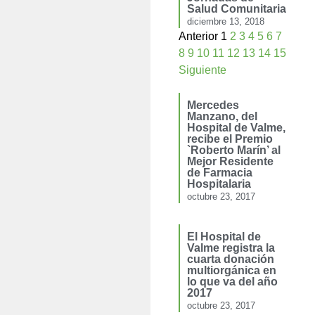
Salud Comunitaria
diciembre 13, 2018
Anterior
1
2
3
4
5
6
7
8
9
10
11
12
13
14
15
Siguiente
Mercedes
Manzano, del
Hospital de Valme,
recibe el Premio
`Roberto Marín’ al
Mejor Residente
de Farmacia
Hospitalaria
octubre 23, 2017
El Hospital de
Valme registra la
cuarta donación
multiorgánica en
lo que va del año
2017
octubre 23, 2017