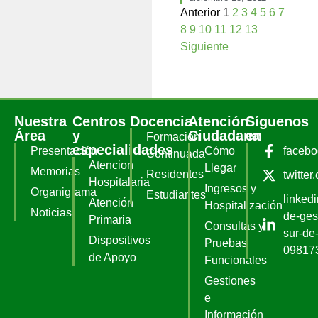
Anterior
1
2
3
4
5
6
7
8
9
10
11
12
13
Siguiente
Nuestra
Centros
Docencia
Atención
Síguenos
Área
y
Ciudadana
en
Formación
especialidades
Presentación
Cómo
faceb
Continuada
Atencion
Llegar
Memorias
Residentes
twitter
Hospitalaria
Ingresos y
Organigrama
Estudiantes
linked
Atención
Hospitalización
Noticias
de-ges
Primaria
Consultas y
sur-de-
Dispositivos
Pruebas
09817
de Apoyo
Funcionales
Gestiones
e
Información