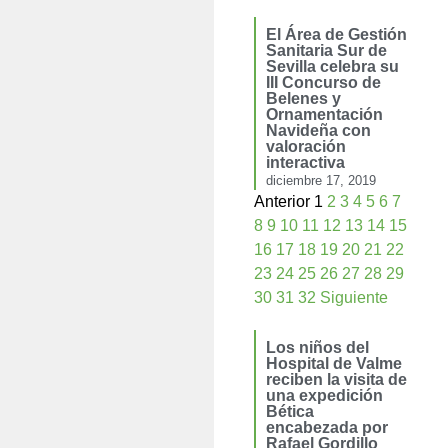
El Área de Gestión
Sanitaria Sur de
Sevilla celebra su
III Concurso de
Belenes y
Ornamentación
Navideña con
valoración
interactiva
diciembre 17, 2019
Anterior
1
2
3
4
5
6
7
8
9
10
11
12
13
14
15
16
17
18
19
20
21
22
23
24
25
26
27
28
29
30
31
32
Siguiente
Los niños del
Hospital de Valme
reciben la visita de
una expedición
Bética
encabezada por
Rafael Gordillo