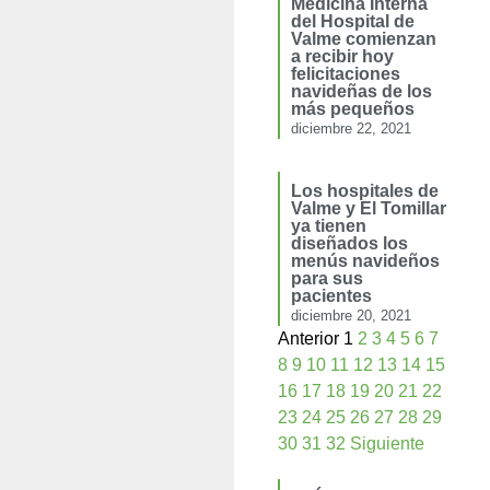
Medicina Interna
del Hospital de
Valme comienzan
a recibir hoy
felicitaciones
navideñas de los
más pequeños
diciembre 22, 2021
Los hospitales de
Valme y El Tomillar
ya tienen
diseñados los
menús navideños
para sus
pacientes
diciembre 20, 2021
Anterior
1
2
3
4
5
6
7
8
9
10
11
12
13
14
15
16
17
18
19
20
21
22
23
24
25
26
27
28
29
30
31
32
Siguiente