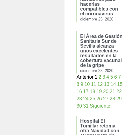
hacerlas
compatibles con
el coronavirus
diciembre 25, 2020
El Área de Gestión
Sanitaria Sur de
Sevilla alcanza
unos excelentes
resultados en la
cobertura vacunal
de la gripe
diciembre 23, 2020
Anterior
1
2
3
4
5
6
7
8
9
10
11
12
13
14
15
16
17
18
19
20
21
22
23
24
25
26
27
28
29
30
31
Siguiente
Hospital El
Tomillar retoma
otra Navidad con