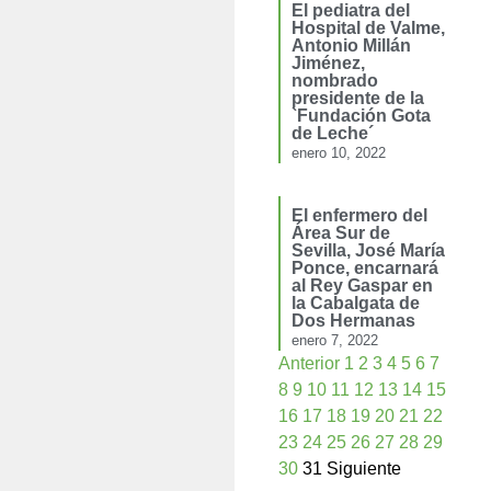
El pediatra del
Hospital de Valme,
Antonio Millán
Jiménez,
nombrado
presidente de la
`Fundación Gota
de Leche´
enero 10, 2022
El enfermero del
Área Sur de
Sevilla, José María
Ponce, encarnará
al Rey Gaspar en
la Cabalgata de
Dos Hermanas
enero 7, 2022
Anterior
1
2
3
4
5
6
7
8
9
10
11
12
13
14
15
16
17
18
19
20
21
22
23
24
25
26
27
28
29
30
31
Siguiente