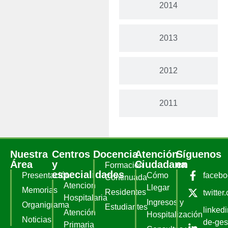
2014
2013
2012
2011
Nuestra
Centros
Docencia
Atención
Síguenos
Área
y
Ciudadana
en
Formación
especialidades
Presentación
Cómo
faceb
Continuada
Atencion
Llegar
Memorias
Residentes
twitter
Hospitalaria
Ingresos y
Organigrama
Estudiantes
linked
Atención
Hospitalización
Noticias
de-ges
Primaria