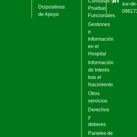
Consultas y
sur-de-
Dispositivos
Pruebas
09817
de Apoyo
Funcionales
Gestiones
e
Información
en el
Hospital
Información
de Interés
tras el
Nacimiento
Otros
servicios
Derechos
y
deberes
Paneles de