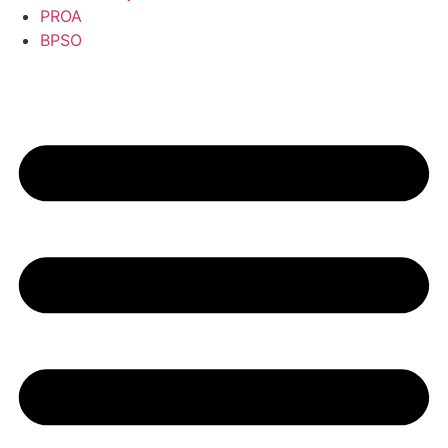
PROA
BPSO